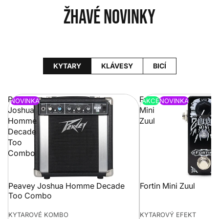
Žhavé novinky
KYTARY
KLÁVESY
BICÍ
Peavey
Fortin
NOVINKA
AKCE
NOVINKA
Joshua
Mini
Homme
Zuul
Decade
Too
Combo
Peavey Joshua Homme Decade
Fortin Mini Zuul
Too Combo
KYTAROVÉ KOMBO
KYTAROVÝ EFEKT