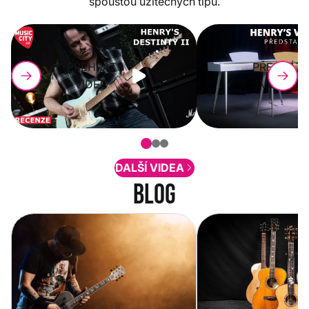
spoustou užitečných tipů.
PŘEHRÁT
PŘEHRÁT
VIDEO
VIDEO
DALŠÍ VIDEA
Blog
Vítejte na novém e-shopu Music
Jak vybrat akustickou
City