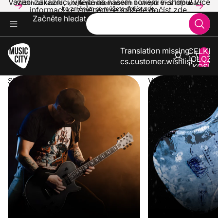
Vážení zákazníci, vítejte na našem novém e-shopu! Více
Vážení zákazníci, vítejte na našem novém e-shopu! Více informací
informací ke změnám se můžete dočíst zde.
ke změnám se můžete dočíst zde.
Začněte hledat
Translation missing:
CELKE
POLOŽE
cs.customer.wishlist
V KOŠÍK
0
SPUSTILI JSME NOVÝ E-SHOP
VLNA VEDER KONČ