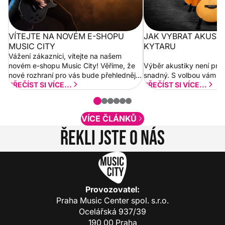
VÍTEJTE NA NOVÉM E-SHOPU
JAK VYBRAT AKUST
MUSIC CITY
KYTARU
Vážení zákazníci, vítejte na našem
novém e-shopu Music City! Věříme, že
Výběr akustiky není pro
nové rozhraní pro vás bude přehlednější
snadný. S volbou vám p
a rychlejší. Postupně budeme přidávat
PŘEČÍST SI VÍCE...
PŘEČÍST SI VÍCE...
nové funkcionality a vylepšovat stávající
obsah. Váš názor nás...
VÍCE ČLÁNKŮ
Řekli jste o nás
Provozovatel:
Praha Music Center spol. s.r.o.
Ocelářská 937/39
190 00 Praha