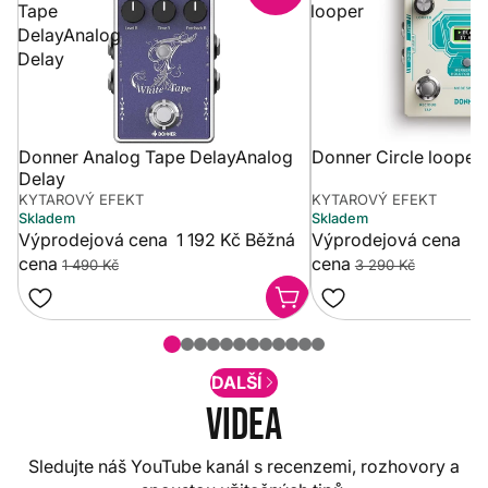
Tape
looper
DelayAnalog
Delay
Donner Analog Tape DelayAnalog
Donner Circle looper
Delay
KYTAROVÝ EFEKT
KYTAROVÝ EFEKT
Skladem
Skladem
Výprodejová cena
1 192 Kč
Běžná
Výprodejová cena
2 
cena
cena
1 490 Kč
3 290 Kč
DALŠÍ
Videa
Sledujte náš YouTube kanál s recenzemi, rozhovory a