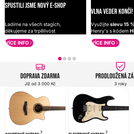
SPUSTILI JSME NOVÝ E-SHOP
VLNA VEDER KONČÍ!
Ladíme na všech stagích,
Využijte
slevu 15 
děkujeme za trpělivost
Henry's s kódem
H
VÍCE INFO
VÍCE INFO
Doprava zdarma
Prodloužená z
Již od 3 000 Kč
3 roky
Akustické kytary
Elektrické kytary