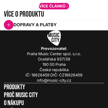
VÍCE ČLÁNKŮ
Více o produktu
DOPRAVY A PLATBY
Provozovatel:
Praha Music Center spol. s.r.o.
Ocelářská 937/39
190 00 Praha
Česká republika
IČ: 18626459 DIČ: CZ18626459
info@music-city.cz
Produkty
Proč Music City
O nákupu