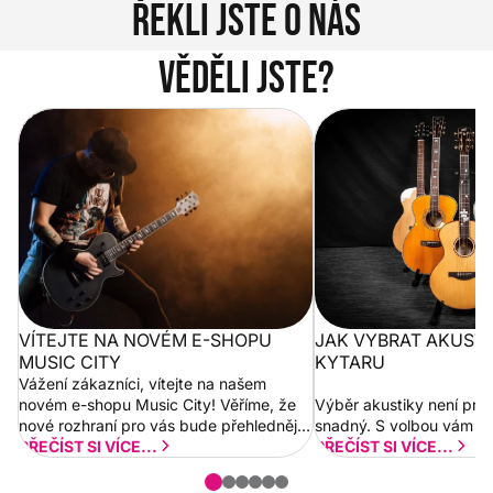
Řekli jste o nás
Věděli jste?
Vítejte na novém e-shopu Music
Jak vybrat akustickou
City
VÍTEJTE NA NOVÉM E-SHOPU
JAK VYBRAT AKUST
MUSIC CITY
KYTARU
Vážení zákazníci, vítejte na našem
novém e-shopu Music City! Věříme, že
Výběr akustiky není pro
nové rozhraní pro vás bude přehlednější
snadný. S volbou vám p
a rychlejší. Postupně budeme přidávat
PŘEČÍST SI VÍCE...
PŘEČÍST SI VÍCE...
nové funkcionality a vylepšovat stávající
obsah. Váš názor nás...