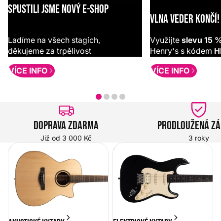
SPUSTILI JSME NOVÝ E-SHOP
VLNA VEDER KONČÍ!
Ladíme na všech stagích,
Využijte
slevu 15 
děkujeme za trpělivost
Henry's s kódem
H
VÍCE INFO
VÍCE INFO
Doprava zdarma
Prodloužená z
Již od 3 000 Kč
3 roky
Akustické kytary
Elektrické kytary