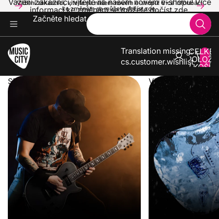
Vážení zákazníci, vítejte na našem novém e-shopu! Více
Vážení zákazníci, vítejte na našem novém e-shopu! Více informací
informací ke změnám se můžete dočíst zde.
ke změnám se můžete dočíst zde.
Začněte hledat
Translation missing:
CELKE
POLOŽE
cs.customer.wishlist
V KOŠÍK
0
SPUSTILI JSME NOVÝ E-SHOP
VLNA VEDER KONČ