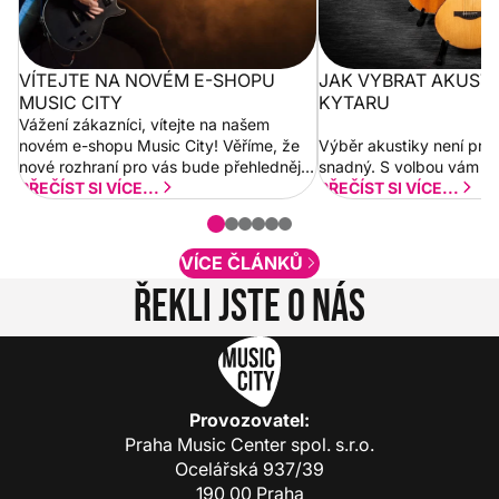
VÍTEJTE NA NOVÉM E-SHOPU
JAK VYBRAT AKUST
MUSIC CITY
KYTARU
Vážení zákazníci, vítejte na našem
novém e-shopu Music City! Věříme, že
Výběr akustiky není pro
nové rozhraní pro vás bude přehlednější
snadný. S volbou vám p
a rychlejší. Postupně budeme přidávat
PŘEČÍST SI VÍCE...
PŘEČÍST SI VÍCE...
nové funkcionality a vylepšovat stávající
obsah. Váš názor nás...
VÍCE ČLÁNKŮ
Řekli jste o nás
Provozovatel:
Praha Music Center spol. s.r.o.
Ocelářská 937/39
190 00 Praha