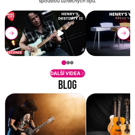
spoustou užitečných tipů.
PŘEHRÁT
PŘEHRÁT
VIDEO
VIDEO
DALŠÍ VIDEA
Blog
Vítejte na novém e-shopu Music
Jak vybrat akustickou
City