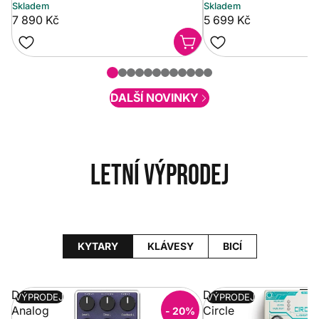
Skladem
Skladem
7 890 Kč
5 699 Kč
DALŠÍ NOVINKY
Letní výprodej
KYTARY
KLÁVESY
BICÍ
Donner
Donner
VÝPRODEJ
VÝPRODEJ
Analog
Circle
- 20%