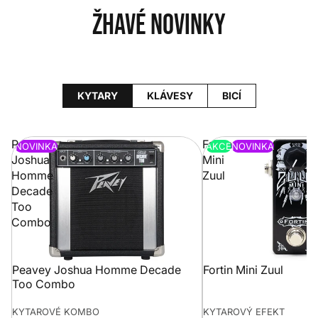
Žhavé novinky
KYTARY
KLÁVESY
BICÍ
Peavey
Fortin
NOVINKA
AKCE
NOVINKA
Joshua
Mini
Homme
Zuul
Decade
Too
Combo
Peavey Joshua Homme Decade
Fortin Mini Zuul
Too Combo
KYTAROVÉ KOMBO
KYTAROVÝ EFEKT