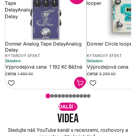
Tape
looper
DelayAnalog
Delay
Donner Analog Tape DelayAnalog
Donner Circle looper
Delay
KYTAROVÝ EFEKT
KYTAROVÝ EFEKT
Skladem
Skladem
Výprodejová cena
1 192 Kč
Běžná
Výprodejová cena
2 
cena
cena
1 490 Kč
3 290 Kč
DALŠÍ
Videa
Sledujte náš YouTube kanál s recenzemi, rozhovory a