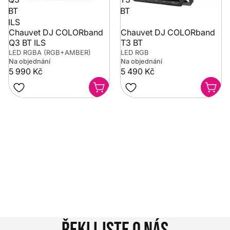
BT
BT
ILS
Chauvet DJ COLORband
Chauvet DJ COLORband
Q3 BT ILS
T3 BT
LED RGBA (RGB+AMBER)
LED RGB
Na objednání
Na objednání
5 990 Kč
5 490 Kč
Potřebujete poradit?
Rozumíme tomu, že vybrat hudební nástroj není vždy
jednoduché. Napište nám na info@music-city.cz nebo
nám zavolejte.
Jsme tu pro vás!
Kontakty