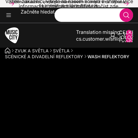
Vážení zákazníci, vítejte na našem novém e-shopu! Více
Vážení zákazníci, vítejte na našem novém e-shopu! Více informací
informací ke změnám se můžete dočíst zde.
ke změnám se můžete dočíst zde.
Začněte hledat
Translation missing:
CELKE
POLOŽE
cs.customer.wishlist
V KOŠÍK
0
ZVUK A SVĚTLA
SVĚTLA
SCÉNICKÉ A DIVADELNÍ REFLEKTORY
WASH REFLEKTORY