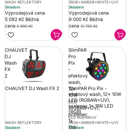
WASH REFLEKTORY
(RGB+AMBER+WHITE+UV)
Skladem
Skladem
Výprodejová cena
Výprodejová cena
5 092 Kč
Běžná
9 000 Kč
Běžná
cena
cena
5 990 Kč
12 790 Kč
CHAUVET
SlimPAR
DJ
Pro
Wash
Pix
FX
-
2
efektový
wash,
CHAUVET DJ Wash FX 2
SlimPAR Pro Pix -
12x
efektový wash, 12x 10W
10W
LED (RGBAW+UV),
LED
prstenec 1x 11W LED
(RGBAW+UV),
(RGB)
prstenec
LED RGBAWUV
1x
WASH REFLEKTORY
(RGB+AMBER+WHITE+UV)
11W
Skladem
Skladem