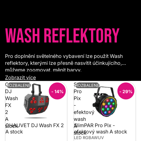
Wash Reflektory
Pro doplnění světelného vybavení lze použít Wash
reflektory, kterými lze přesně nasvítit účinkujícího,
můžeme zoomovat, měnit barvy.
Zobrazit více
CHAUVET
SlimPAR
ROZBALENÉ
ROZBALENÉ
DJ
Pro
- 14%
- 29%
Wash
Pix
FX
-
2
efektový
A
wash
CHAUVET DJ Wash FX 2
SlimPAR Pro Pix -
stock
A
A stock
efektový wash A stock
stock
LED RGBAWUV