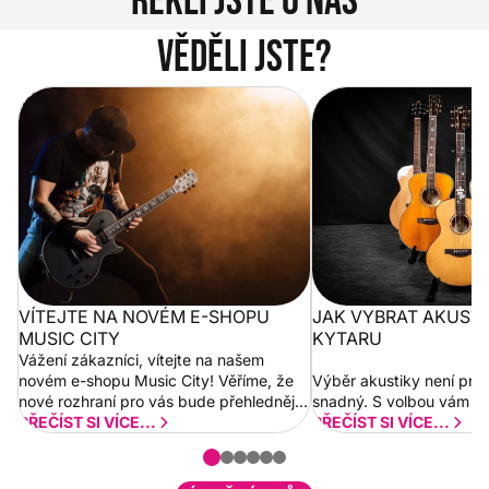
Řekli jste o nás
Věděli jste?
Vítejte na novém e-shopu Music
Jak vybrat akustickou
City
VÍTEJTE NA NOVÉM E-SHOPU
JAK VYBRAT AKUST
MUSIC CITY
KYTARU
Vážení zákazníci, vítejte na našem
novém e-shopu Music City! Věříme, že
Výběr akustiky není pro
nové rozhraní pro vás bude přehlednější
snadný. S volbou vám p
a rychlejší. Postupně budeme přidávat
PŘEČÍST SI VÍCE...
PŘEČÍST SI VÍCE...
nové funkcionality a vylepšovat stávající
obsah. Váš názor nás...