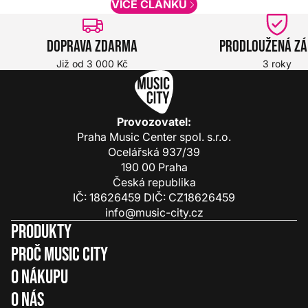
VÍCE ČLÁNKŮ
Doprava zdarma
Prodloužená z
Již od 3 000 Kč
3 roky
Provozovatel:
Praha Music Center spol. s.r.o.
Ocelářská 937/39
190 00 Praha
Česká republika
IČ: 18626459 DIČ: CZ18626459
info@music-city.cz
Produkty
Proč Music City
O nákupu
O nás