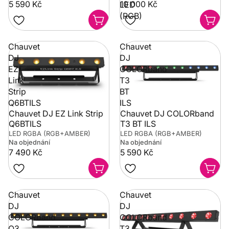
5 590 Kč
10 000 Kč
LED
(RGB)
Chauvet
Chauvet
DJ
DJ
EZ
COLORband
Link
T3
Strip
BT
Q6BTILS
ILS
Chauvet DJ EZ Link Strip
Chauvet DJ COLORband
Q6BTILS
T3 BT ILS
LED RGBA (RGB+AMBER)
LED RGBA (RGB+AMBER)
Na objednání
Na objednání
7 490 Kč
5 590 Kč
Chauvet
Chauvet
DJ
DJ
COLORband
COLORband
Q3
T3