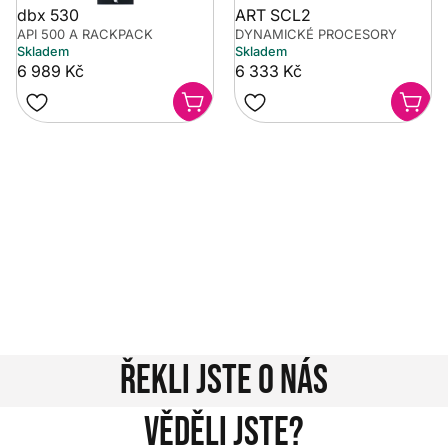
dbx 530
ART SCL2
API 500 A RACKPACK
DYNAMICKÉ PROCESORY
Skladem
Skladem
6 989 Kč
6 333 Kč
Potřebujete poradit?
Rozumíme tomu, že vybrat hudební nástroj není vždy
jednoduché. Napište nám na info@music-city.cz nebo
nám zavolejte.
Jsme tu pro vás!
Kontakty
Řekli jste o nás
Věděli jste?