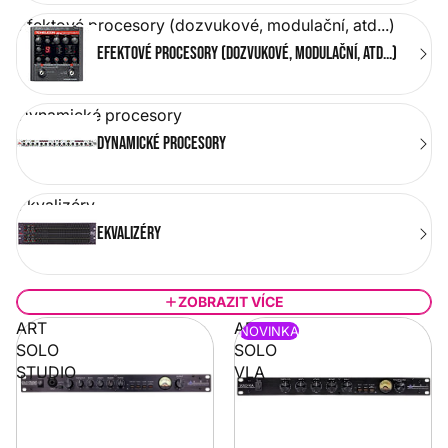
Efektové procesory (dozvukové, modulační, atd...)
Efektové procesory (dozvukové, modulační, atd...)
Dynamické procesory
Dynamické procesory
Ekvalizéry
Ekvalizéry
ZOBRAZIT VÍCE
ART
ART
NOVINKA
SOLO
SOLO
STUDIO
VLA