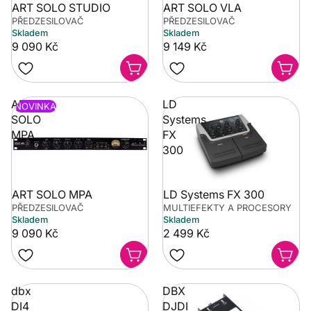
ART SOLO VLA
ART SOLO STUDIO
PŘEDZESILOVAČ
PŘEDZESILOVAČ
Skladem
Skladem
9 090 Kč
9 149 Kč
ART
LD
NOVINKA
SOLO
Systems
MPA
FX
300
ART SOLO MPA
LD Systems FX 300
PŘEDZESILOVAČ
MULTIEFEKTY A PROCESORY
Skladem
Skladem
9 090 Kč
2 499 Kč
dbx
DBX
DI4
DJDI