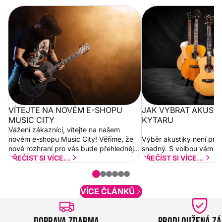
Vítejte na novém e-shopu Music
Jak vybrat akustickou
City
VÍTEJTE NA NOVÉM E-SHOPU
JAK VYBRAT AKUST
MUSIC CITY
KYTARU
Vážení zákazníci, vítejte na našem
novém e-shopu Music City! Věříme, že
Výběr akustiky není pro
nové rozhraní pro vás bude přehlednější
snadný. S volbou vám p
a rychlejší. Postupně budeme přidávat
PŘEČÍST SI VÍCE...
PŘEČÍST SI VÍCE...
nové funkcionality a vylepšovat stávající
obsah. Váš názor nás...
VÍCE ČLÁNKŮ
Doprava zdarma
Prodloužená z