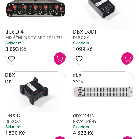
dbx DI4
DBX DJDI
MIXÁŽNÍ PULTY BEZ EFEKTU
DI BOXY
Skladem
Skladem
3 693 Kč
1 099 Kč
DBX
dbx
DI1
231s
DBX DI1
dbx 231s
DI BOXY
EKVALIZÉRY
Skladem
Skladem
1 690 Kč
4 333 Kč