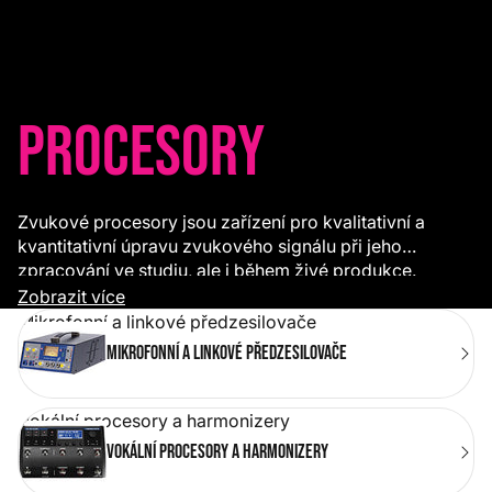
Procesory
Zvukové procesory jsou zařízení pro kvalitativní a
kvantitativní úpravu zvukového signálu při jeho
zpracování ve studiu, ale i během živé produkce.
Mohou pracovat samostatně nebo jako funkce v rámci
Zobrazit více
komplexnějšího zařízení a používají je zvukaři i samotní
Mikrofonní a linkové předzesilovače
muzikanti. V této sekci najdete
mikrofonní a linkové
Mikrofonní a linkové předzesilovače
preampy
,
ekvalizéry
,
loopery a efektory
,
vokální a
efektové procesory
a jiná zařízení uzpůsobená pro
instalaci do racku nebo v podobě podlahových efektů.
Vokální procesory a harmonizery
Vokální procesory a harmonizery