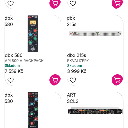
dbx
dbx
580
215s
dbx 580
dbx 215s
API 500 A RACKPACK
EKVALIZÉRY
Skladem
Skladem
7 559 Kč
3 999 Kč
dbx
ART
530
SCL2