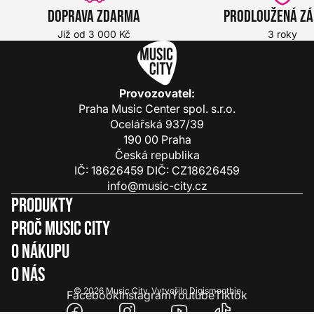
Doprava zdarma
Prodloužená z
Již od 3 000 Kč
3 roky
Provozovatel:
Praha Music Center spol. s.r.o.
Ocelářská 937/39
190 00 Praha
Česká republika
IČ: 18626459 DIČ: CZ18626459
info@music-city.cz
Produkty
Proč Music City
O nákupu
O nás
© 2026
Music City
.
Vytvořilo
Digismoothie
Facebook
Instagram
Youtube
Tiktok