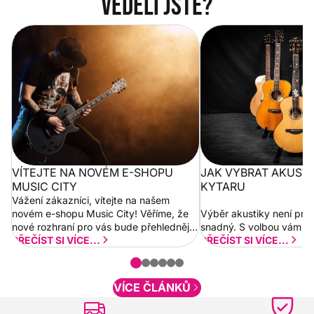
Věděli jste?
Vítejte na novém e-shopu Music
Jak vybrat akustickou
City
VÍTEJTE NA NOVÉM E-SHOPU
JAK VYBRAT AKUST
MUSIC CITY
KYTARU
Vážení zákazníci, vítejte na našem
novém e-shopu Music City! Věříme, že
Výběr akustiky není pro
nové rozhraní pro vás bude přehlednější
snadný. S volbou vám p
a rychlejší. Postupně budeme přidávat
PŘEČÍST SI VÍCE...
PŘEČÍST SI VÍCE...
nové funkcionality a vylepšovat stávající
obsah. Váš názor nás...
VÍCE ČLÁNKŮ