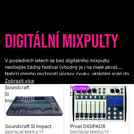
Digitální mixpulty
V posledních letech se bez digitálního mixpultu
neobejde žádný festival (vhodný je i na malé akce).
Nabízí mnoho možností úpravy zvuku, ukládání scén do
paměti a další. Ovládání je podobné jako u pultu
Zobrazit více
analogového. Digitální jednotka umožňuje přiřadit
Soundcraft
Proel
NOVINKA
integrované efekty. Součástí může být převodník do
Si
DIGIPAD8
PC, Mac pro záznam v multitracku, který lze využívat
Impact
nejen na živé akci, ale také ve studiu.
Soundcraft Si Impact
Proel DIGIPAD8
DIGITÁLNÍ MIXPULTY
DIGITÁLNÍ MIXPULTY