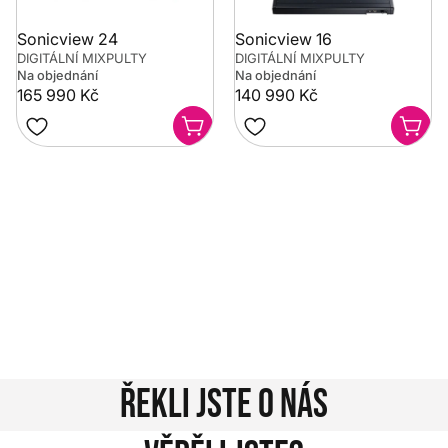
Sonicview 24
Sonicview 16
DIGITÁLNÍ MIXPULTY
DIGITÁLNÍ MIXPULTY
Na objednání
Na objednání
165 990 Kč
140 990 Kč
Potřebujete poradit?
Rozumíme tomu, že vybrat hudební nástroj není vždy
jednoduché. Napište nám na info@music-city.cz nebo
nám zavolejte.
Jsme tu pro vás!
Kontakty
Řekli jste o nás