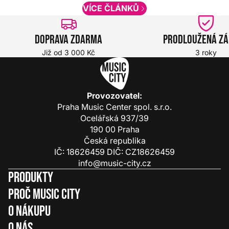
VÍCE ČLÁNKŮ
Doprava zdarma
Prodloužená z
Již od 3 000 Kč
3 roky
Provozovatel:
Praha Music Center spol. s.r.o.
Ocelářská 937/39
190 00 Praha
Česká republika
IČ: 18626459 DIČ: CZ18626459
info@music-city.cz
Produkty
Proč Music City
O nákupu
O nás