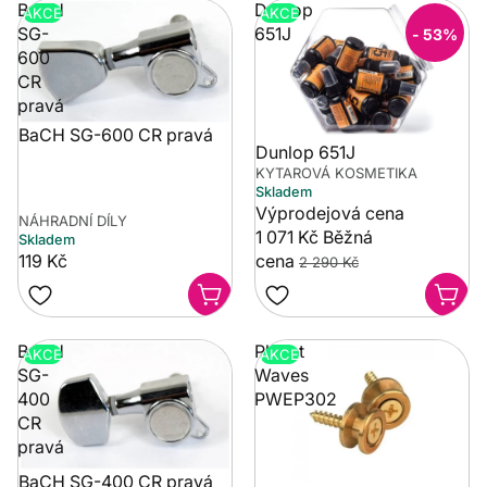
BaCH
Dunlop
AKCE
AKCE
SG-
651J
- 53%
600
CR
pravá
BaCH SG-600 CR pravá
Dunlop 651J
KYTAROVÁ KOSMETIKA
Skladem
Výprodejová cena
NÁHRADNÍ DÍLY
1 071 Kč
Běžná
Skladem
119 Kč
cena
2 290 Kč
BaCH
Planet
AKCE
AKCE
SG-
Waves
400
PWEP302
CR
pravá
BaCH SG-400 CR pravá