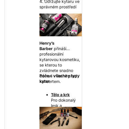
4. Udržujte kytaru ve
správném prostředí
Henry’s
Barber
přináší
profesionální
kytarovou kosmetiku,
se kterou to
zvládnete snadno
Péče o všechny typy
doma i v šatně před
kytar
koncertem.
Tělo a krk
Pro dokonalý
lesk a
odstranění
otisků použijte
lešticí přípravek
na