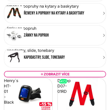
Řemeny a popruhy na kytary a baskytary
Řemeny a popruhy na kytary a baskytary
Zámky na popruh
Zámky na popruh
Kapodastry, slide, tonebary
Kapodastry, slide, tonebary
ZOBRAZIT VÍCE
Henry`s
Dunlop
AKCE
HT-
D07-
01
01RD
-
Black