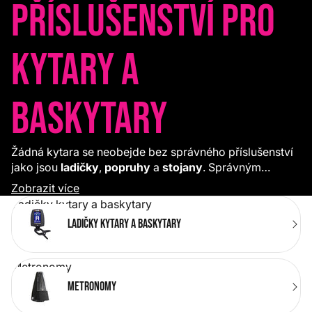
Příslušenství pro
kytary a
baskytary
Žádná kytara se neobejde bez správného příslušenství
jako jsou
ladičky
,
popruhy
a
stojany
. Správným
návykům vás naučí kytarový
metronom
a o údržbu
Zobrazit více
nástroje se postará
kosmetická sada
.
Ladičky kytary a baskytary
Ladičky kytary a baskytary
Metronomy
Metronomy