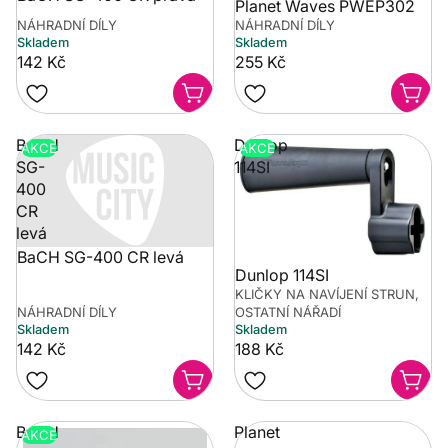
Planet Waves PWEP302
NÁHRADNÍ DÍLY
NÁHRADNÍ DÍLY
Skladem
Skladem
142 Kč
255 Kč
BaCH
Dunlop
AKCE
AKCE
SG-
114SI
400
CR
levá
BaCH SG-400 CR levá
Dunlop 114SI
KLIČKY NA NAVÍJENÍ STRUN,
NÁHRADNÍ DÍLY
OSTATNÍ NÁŘADÍ
Skladem
Skladem
142 Kč
188 Kč
BaCH
Planet
AKCE