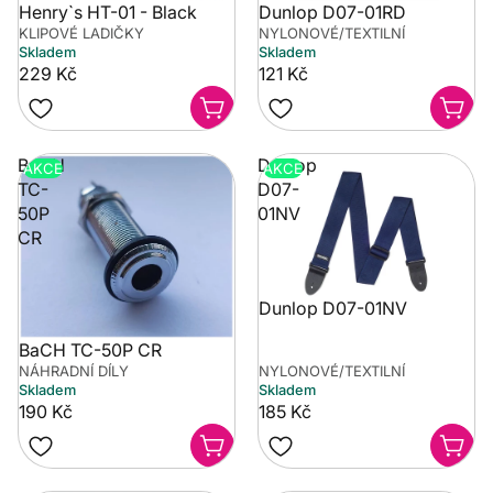
Henry`s HT-01 - Black
Dunlop D07-01RD
KLIPOVÉ LADIČKY
NYLONOVÉ/TEXTILNÍ
Skladem
Skladem
229 Kč
121 Kč
BaCH
Dunlop
AKCE
AKCE
TC-
D07-
50P
01NV
CR
Dunlop D07-01NV
BaCH TC-50P CR
NÁHRADNÍ DÍLY
NYLONOVÉ/TEXTILNÍ
Skladem
Skladem
190 Kč
185 Kč