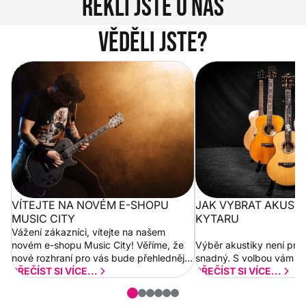
Řekli jste o nás
V protiprachové
sadě
Henry’s Barber
2915A
D
najdete
velký kartáč,
Věděli jste?
kuželový
detailní
štěteček a
Vítejte na novém e-shopu Music
Jak vybrat akustickou
antistatickou
City
utěrku z
mikrovlákna. S
jejich pomocí
snadno
odstraníte
prach a špínu i
z těžko
dostupných
míst.
VÍTEJTE NA NOVÉM E-SHOPU
JAK VYBRAT AKUST
MUSIC CITY
KYTARU
Vážení zákazníci, vítejte na našem
novém e-shopu Music City! Věříme, že
Výběr akustiky není pro
nové rozhraní pro vás bude přehlednější
snadný. S volbou vám p
a rychlejší. Postupně budeme přidávat
PŘEČÍST SI VÍCE...
PŘEČÍST SI VÍCE...
nové funkcionality a vylepšovat stávající
obsah. Váš názor nás...