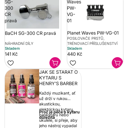
SG-
Waves
300
PW-
CR
VG-
pravá
01
Planet Waves PW-VG-01
BaCH SG-300 CR pravá
POSILOVAČE PRSTŮ,
NÁHRADNÍ DÍLY
TRÉNOVACÍ PŘÍSLUŠENSTVÍ
Skladem
Skladem
141 Kč
440 Kč
JAK SE STARAT O
KYTARU S
HENRY’S BARBER
Každý muzikant, ať
už drží v rukou
akustickou,
elektrickou kytaru,
Proč je péče o kytaru
baskytaru nebo
důležitá
ukulele, si přeje, aby
jeho nástroj vypadal