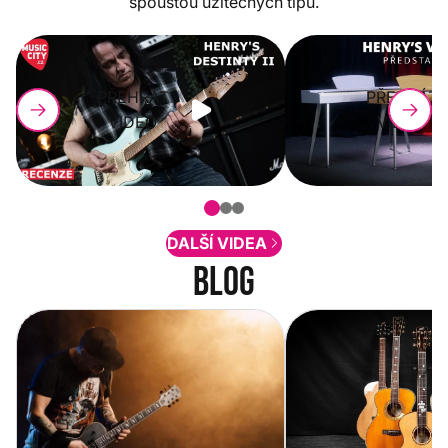
spoustou užitečných tipů.
PŘEHRÁT
PŘEHRÁT
VIDEO
VIDEO
DALŠÍ VIDEA
Blog
Vítejte na novém e-shopu Music
Jak vybrat akustickou
City