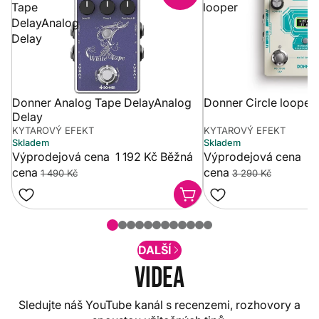
Tape
looper
DelayAnalog
Delay
Donner Analog Tape DelayAnalog
Donner Circle looper
Delay
KYTAROVÝ EFEKT
KYTAROVÝ EFEKT
Skladem
Skladem
Výprodejová cena
1 192 Kč
Běžná
Výprodejová cena
2 
cena
cena
1 490 Kč
3 290 Kč
DALŠÍ
Videa
Sledujte náš YouTube kanál s recenzemi, rozhovory a