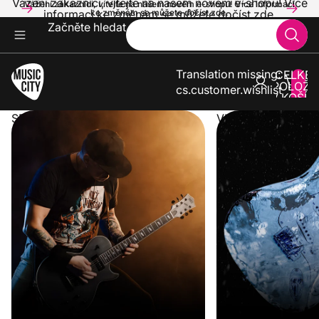
Vážení zákazníci, vítejte na našem novém e-shopu! Více
Vážení zákazníci, vítejte na našem novém e-shopu! Více informací
informací ke změnám se můžete dočíst zde.
ke změnám se můžete dočíst zde.
Začněte hledat
Translation missing:
CELKE
POLOŽE
cs.customer.wishlist
V KOŠÍK
0
SPUSTILI JSME NOVÝ E-SHOP
VLNA VEDER KONČ