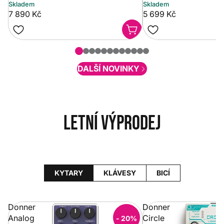
Skladem
Skladem
7 890 Kč
5 699 Kč
DALŠÍ NOVINKY
Letní výprodej
KYTARY
KLÁVESY
BICÍ
Donner
Donner
Analog
Circle
- 20%