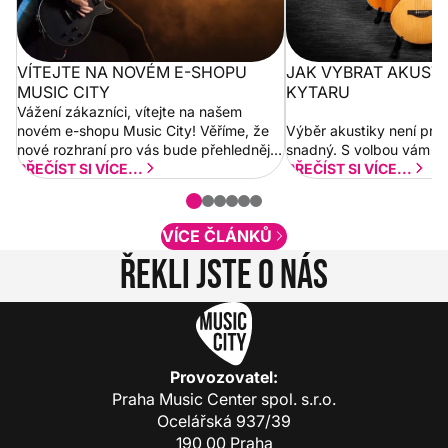
VÍTEJTE NA NOVÉM E-SHOPU
JAK VYBRAT AKUST
MUSIC CITY
KYTARU
Vážení zákazníci, vítejte na našem
novém e-shopu Music City! Věříme, že
Výběr akustiky není pro
nové rozhraní pro vás bude přehlednější
snadný. S volbou vám p
a rychlejší. Postupně budeme přidávat
PŘEČÍST SI VÍCE...
PŘEČÍST SI VÍCE...
nové funkcionality a vylepšovat stávající
obsah. Váš názor nás...
VÍCE ČLÁNKŮ
Řekli jste o nás
Provozovatel:
Praha Music Center spol. s.r.o.
Ocelářská 937/39
190 00 Praha