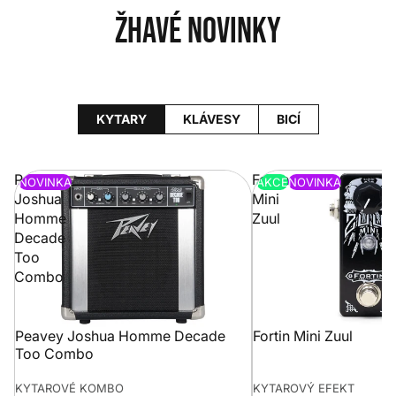
Žhavé novinky
KYTARY
KLÁVESY
BICÍ
Peavey
Fortin
NOVINKA
AKCE
NOVINKA
Joshua
Mini
Homme
Zuul
Decade
Too
Combo
Peavey Joshua Homme Decade
Fortin Mini Zuul
Too Combo
KYTAROVÉ KOMBO
KYTAROVÝ EFEKT