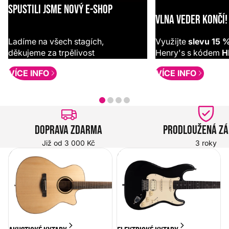
SPUSTILI JSME NOVÝ E-SHOP
VLNA VEDER KONČÍ!
Ladíme na všech stagích,
Využijte
slevu 15 
děkujeme za trpělivost
Henry's s kódem
H
VÍCE INFO
VÍCE INFO
Doprava zdarma
Prodloužená z
Již od 3 000 Kč
3 roky
Akustické kytary
Elektrické kytary