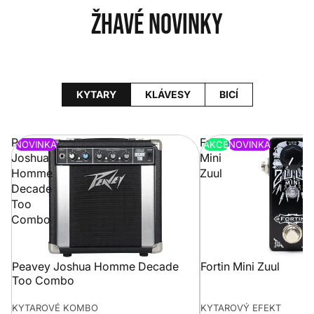
Žhavé novinky
KYTARY
KLÁVESY
BICÍ
Peavey
Fortin
NOVINKA
AKCE
NOVINKA
Joshua
Mini
Homme
Zuul
Decade
Too
Combo
Peavey Joshua Homme Decade
Fortin Mini Zuul
Too Combo
KYTAROVÉ KOMBO
KYTAROVÝ EFEKT