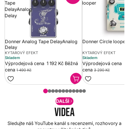
Tape
looper
DelayAnalog
Delay
Donner Analog Tape DelayAnalog
Donner Circle looper
Delay
KYTAROVÝ EFEKT
KYTAROVÝ EFEKT
Skladem
Skladem
Výprodejová cena
1 192 Kč
Běžná
Výprodejová cena
2 
cena
cena
1 490 Kč
3 290 Kč
DALŠÍ
Videa
Sledujte náš YouTube kanál s recenzemi, rozhovory a