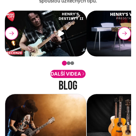
spoustou užitečných tipů.
PŘEHRÁT
PŘEHRÁT
VIDEO
VIDEO
DALŠÍ VIDEA
Blog
Vítejte na novém e-shopu Music
Jak vybrat akustickou
City