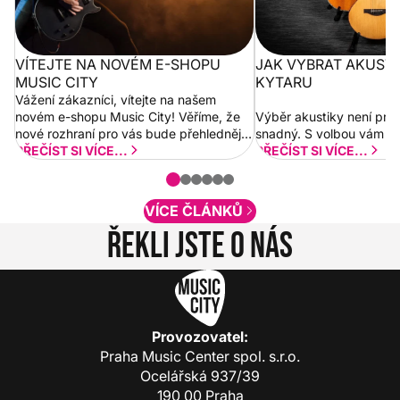
VÍTEJTE NA NOVÉM E-SHOPU
JAK VYBRAT AKUST
MUSIC CITY
KYTARU
Vážení zákazníci, vítejte na našem
novém e-shopu Music City! Věříme, že
Výběr akustiky není pro
nové rozhraní pro vás bude přehlednější
snadný. S volbou vám p
a rychlejší. Postupně budeme přidávat
PŘEČÍST SI VÍCE...
PŘEČÍST SI VÍCE...
nové funkcionality a vylepšovat stávající
obsah. Váš názor nás...
VÍCE ČLÁNKŮ
Řekli jste o nás
Provozovatel:
Praha Music Center spol. s.r.o.
Ocelářská 937/39
190 00 Praha