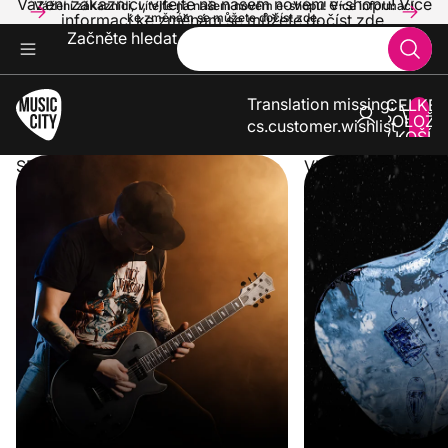
Vážení zákazníci, vítejte na našem novém e-shopu! Více
Vážení zákazníci, vítejte na našem novém e-shopu! Více informací
informací ke změnám se můžete dočíst zde.
ke změnám se můžete dočíst zde.
Začněte hledat
Translation missing:
CELKE
POLOŽE
cs.customer.wishlist
V KOŠÍK
0
SPUSTILI JSME NOVÝ E-SHOP
VLNA VEDER KONČ