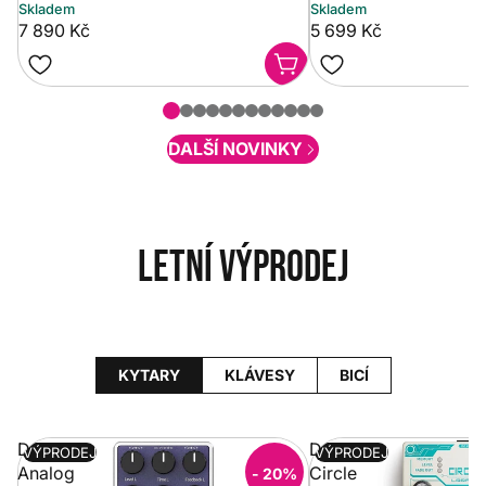
Skladem
Skladem
7 890 Kč
5 699 Kč
DALŠÍ NOVINKY
Letní výprodej
KYTARY
KLÁVESY
BICÍ
Donner
Donner
VÝPRODEJ
VÝPRODEJ
Analog
Circle
- 20%