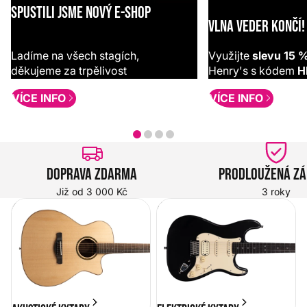
SPUSTILI JSME NOVÝ E-SHOP
VLNA VEDER KONČÍ!
Ladíme na všech stagích,
Využijte
slevu 15 
děkujeme za trpělivost
Henry's s kódem
H
VÍCE INFO
VÍCE INFO
Doprava zdarma
Prodloužená z
Již od 3 000 Kč
3 roky
Akustické kytary
Elektrické kytary