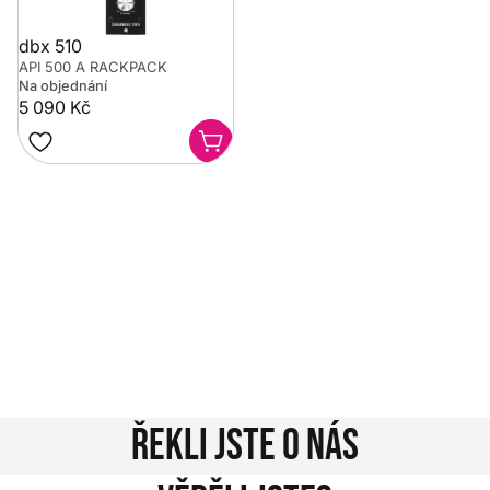
dbx 510
API 500 A RACKPACK
Na objednání
5 090 Kč
Potřebujete poradit?
Rozumíme tomu, že vybrat hudební nástroj není vždy
jednoduché. Napište nám na info@music-city.cz nebo
nám zavolejte.
Jsme tu pro vás!
Kontakty
Řekli jste o nás