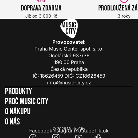
Doprava zdarma
Prodloužená z
Již od 3 000 Kč
3 roky
Provozovatel:
Praha Music Center spol. s.r.o.
Ocelářská 937/39
190 00 Praha
Česká republika
IČ: 18626459 DIČ: CZ18626459
info@music-city.cz
Produkty
Proč Music City
O nákupu
O nás
© 2026
Music City
Facebook
Instagram
Youtube
Tiktok