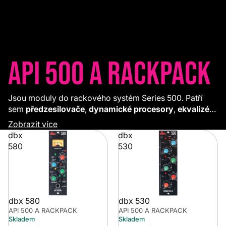
API 500 a RackPack
Jsou moduly do rackového systém Series 500. Patří
sem
předzesilovače
,
dynamické procesory
,
ekvalizéry
či
maximizery a excitery
.
Zobrazit více
dbx
dbx
580
530
dbx 580
dbx 530
API 500 A RACKPACK
API 500 A RACKPACK
Skladem
Skladem