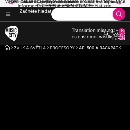
Vážení zákazníci, vítejte na našem novém e-shopu! Více
Vážení zákazníci, vítejte na našem novém e-shopu! Více informací
informací ke změnám se můžete dočíst zde.
ke změnám se můžete dočíst zde.
Začněte hledat
Translation missing:
CELKE
POLOŽE
cs.customer.wishlist
V KOŠÍK
0
ZVUK A SVĚTLA
PROCESORY
API 500 A RACKPACK