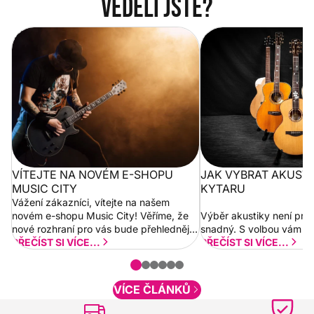
Věděli jste?
Vítejte na novém e-shopu Music
Jak vybrat akustickou
City
VÍTEJTE NA NOVÉM E-SHOPU
JAK VYBRAT AKUST
MUSIC CITY
KYTARU
Vážení zákazníci, vítejte na našem
novém e-shopu Music City! Věříme, že
Výběr akustiky není pro
nové rozhraní pro vás bude přehlednější
snadný. S volbou vám p
a rychlejší. Postupně budeme přidávat
PŘEČÍST SI VÍCE...
PŘEČÍST SI VÍCE...
nové funkcionality a vylepšovat stávající
obsah. Váš názor nás...
VÍCE ČLÁNKŮ