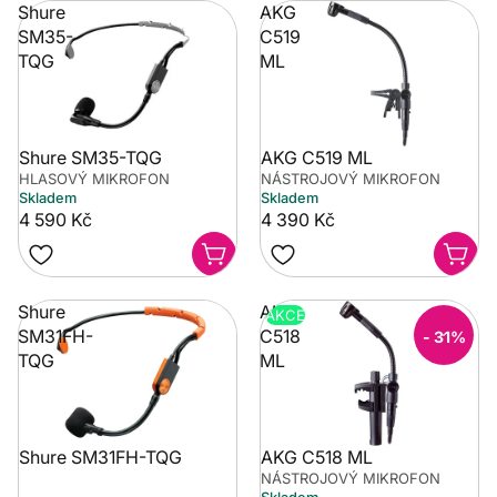
Shure
AKG
SM35-
C519
TQG
ML
Shure SM35-TQG
AKG C519 ML
HLASOVÝ MIKROFON
NÁSTROJOVÝ MIKROFON
Skladem
Skladem
4 590 Kč
4 390 Kč
Shure
AKG
AKCE
SM31FH-
C518
- 31%
TQG
ML
Shure SM31FH-TQG
AKG C518 ML
NÁSTROJOVÝ MIKROFON