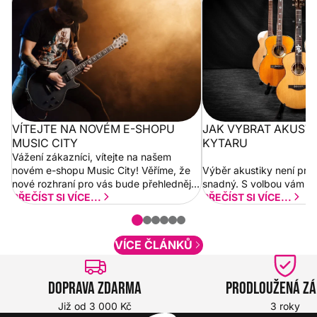
City
VÍTEJTE NA NOVÉM E-SHOPU
JAK VYBRAT AKUST
MUSIC CITY
KYTARU
Vážení zákazníci, vítejte na našem
novém e-shopu Music City! Věříme, že
Výběr akustiky není pro
nové rozhraní pro vás bude přehlednější
snadný. S volbou vám p
a rychlejší. Postupně budeme přidávat
PŘEČÍST SI VÍCE...
PŘEČÍST SI VÍCE...
nové funkcionality a vylepšovat stávající
obsah. Váš názor nás...
VÍCE ČLÁNKŮ
Doprava zdarma
Prodloužená z
Již od 3 000 Kč
3 roky