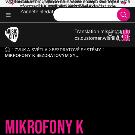
Vážení zákazníci, vítejte na našem novém e-shopu! Více
Vážení zákazníci, vítejte na našem novém e-shopu! Více informací
informací ke změnám se můžete dočíst zde.
ke změnám se můžete dočíst zde.
Začněte hledat
Translation missing:
CELKE
POLOŽE
cs.customer.wishlist
V KOŠÍK
0
ZVUK A SVĚTLA
BEZDRÁTOVÉ SYSTÉMY
MIKROFONY K BEZDRÁTOVÝM SYSTÉMŮM
Mikrofony k