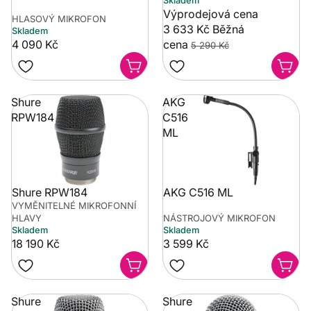
Skladem
Výprodejová cena
HLASOVÝ MIKROFON
3 633 Kč
Běžná
Skladem
4 090 Kč
cena
5 290 Kč
Shure
AKG
RPW184
C516
ML
Shure RPW184
AKG C516 ML
VYMĚNITELNÉ MIKROFONNÍ
HLAVY
NÁSTROJOVÝ MIKROFON
Skladem
Skladem
18 190 Kč
3 599 Kč
Shure
Shure