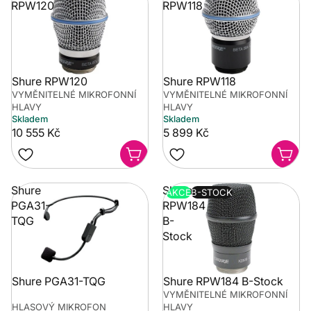
RPW120
RPW118
Shure RPW120
Shure RPW118
VYMĚNITELNÉ MIKROFONNÍ
VYMĚNITELNÉ MIKROFONNÍ
HLAVY
HLAVY
Skladem
Skladem
10 555 Kč
5 899 Kč
Shure
Shure
AKCE
B-STOCK
PGA31-
RPW184
TQG
B-
Stock
Shure PGA31-TQG
Shure RPW184 B-Stock
VYMĚNITELNÉ MIKROFONNÍ
HLASOVÝ MIKROFON
HLAVY