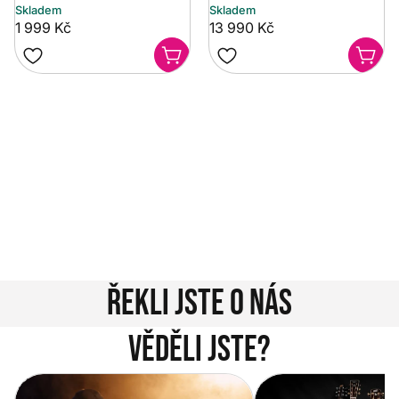
Skladem
Skladem
1 999 Kč
13 990 Kč
Potřebujete poradit?
Rozumíme tomu, že vybrat hudební nástroj není vždy
jednoduché. Napište nám na info@music-city.cz nebo
nám zavolejte.
Jsme tu pro vás!
Kontakty
Řekli jste o nás
Věděli jste?
Vítejte na novém e-shopu Music
Jak vybrat akustickou