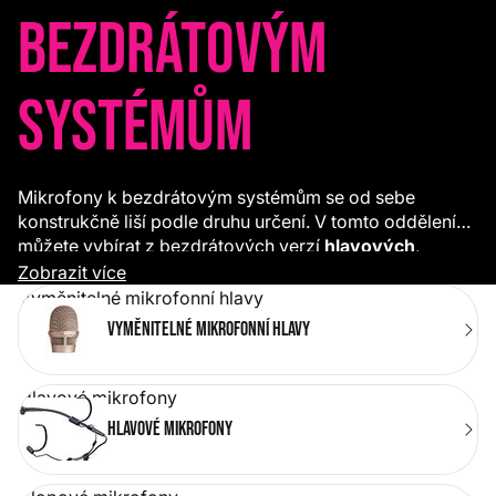
bezdrátovým
systémům
Mikrofony k bezdrátovým systémům se od sebe
konstrukčně liší podle druhu určení. V tomto oddělení
můžete vybírat z bezdrátových verzí
hlavových
,
klopových
nebo
nástrojových
mikrofonů a také
Zobrazit více
z množství vyměnitelných mikrofonních vložek.
Vyměnitelné mikrofonní hlavy
Vyměnitelné mikrofonní hlavy
Hlavové mikrofony
Hlavové mikrofony