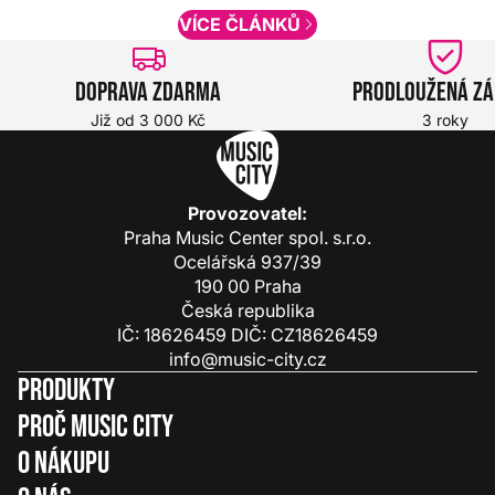
VÍCE ČLÁNKŮ
Doprava zdarma
Prodloužená z
Již od 3 000 Kč
3 roky
Provozovatel:
Praha Music Center spol. s.r.o.
Ocelářská 937/39
190 00 Praha
Česká republika
IČ: 18626459 DIČ: CZ18626459
info@music-city.cz
Produkty
Proč Music City
O nákupu