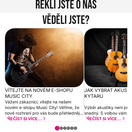
Řekli jste o nás
Věděli jste?
Vítejte na novém e-shopu Music
Jak vybrat akustickou
City
VÍTEJTE NA NOVÉM E-SHOPU
JAK VYBRAT AKUST
MUSIC CITY
KYTARU
Vážení zákazníci, vítejte na našem
novém e-shopu Music City! Věříme, že
Výběr akustiky není pro
nové rozhraní pro vás bude přehlednější
snadný. S volbou vám p
a rychlejší. Postupně budeme přidávat
PŘEČÍST SI VÍCE...
PŘEČÍST SI VÍCE...
nové funkcionality a vylepšovat stávající
obsah. Váš názor nás...