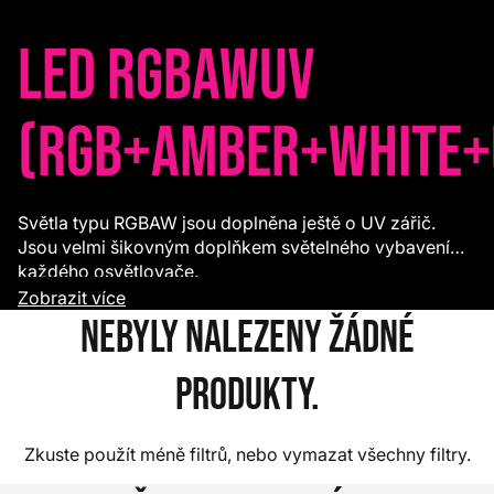
LED RGBAWUV
(RGB+Amber+White+
Světla typu RGBAW jsou doplněna ještě o UV zářič.
Jsou velmi šikovným doplňkem světelného vybavení
každého osvětlovače.
Zobrazit více
Nebyly nalezeny žádné
produkty.
Zkuste použít méně filtrů, nebo
vymazat všechny filtry
.