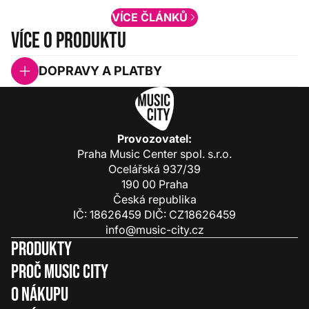
VÍCE ČLÁNKŮ
Více o produktu
DOPRAVY A PLATBY
Provozovatel:
Praha Music Center spol. s.r.o.
Ocelářská 937/39
190 00 Praha
Česká republika
IČ: 18626459 DIČ: CZ18626459
info@music-city.cz
Produkty
Proč Music City
O nákupu