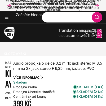
Vážení zákazníci, v souvislosti se spuštěním nového e-
Vážení zákazníci, v souvislosti se spuštěním nového e-shopu
shopu dochází ke ZPOŽDĚNÍ VYŘÍZENÍ VAŠICH
dochází ke ZPOŽDĚNÍ VYŘÍZENÍ VAŠICH OBJEDNÁVEK (včetně
OBJEDNÁVEK (včetně osobních odběrů). Prosíme o
osobních odběrů). Prosíme o trpělivost a omlouváme se za
komplikace.
trpělivost a omlouváme se za komplikace.
Začněte hledat
Translation missing:
CELKE
POLOŽE
cs.customer.wishlist
V KOŠÍK
0
ZVUK A SVĚTLA
KABELY A KONEKTORY
REDUKCE A PROPOJKY
KABELOVÉ REDUKCE
KLOTZ AYB-3
KABELOVÉ
Audio propojka o délce 0,2 m, 1x jack stereo M 3,5
REDUKCE
mm na 2x jack stereo F 6,35 mm, izolace: PVC
KLOTZ
VÍCE INFORMACÍ
AYB-3
Skladem
SKLADEM (1 Ks)
Prodejna Praha
SKLADEM (2 Ks)
Prodejna Uherské Hradiště
ZNAČKA:
SKU:
SKLADEM (4 Ks)
Centrální sklad Louny
KLOTZ
HX0000000082759
399 Kč