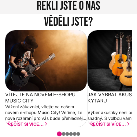
Řekli jste o nás
Věděli jste?
Vítejte na novém e-shopu Music
Jak vybrat akustickou
City
VÍTEJTE NA NOVÉM E-SHOPU
JAK VYBRAT AKUST
MUSIC CITY
KYTARU
Vážení zákazníci, vítejte na našem
novém e-shopu Music City! Věříme, že
Výběr akustiky není pro
nové rozhraní pro vás bude přehlednější
snadný. S volbou vám p
a rychlejší. Postupně budeme přidávat
PŘEČÍST SI VÍCE...
PŘEČÍST SI VÍCE...
nové funkcionality a vylepšovat stávající
obsah. Váš názor nás...