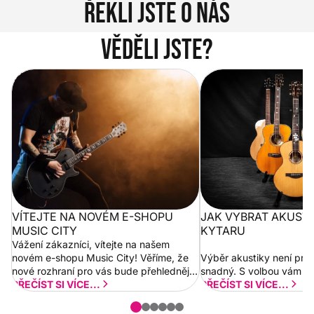
Řekli jste o nás
Věděli jste?
Vítejte na novém e-shopu Music
Jak vybrat akustickou
City
VÍTEJTE NA NOVÉM E-SHOPU
JAK VYBRAT AKUST
MUSIC CITY
KYTARU
Vážení zákazníci, vítejte na našem
novém e-shopu Music City! Věříme, že
Výběr akustiky není pro
nové rozhraní pro vás bude přehlednější
snadný. S volbou vám p
a rychlejší. Postupně budeme přidávat
PŘEČÍST SI VÍCE...
PŘEČÍST SI VÍCE...
nové funkcionality a vylepšovat stávající
obsah. Váš názor nás...