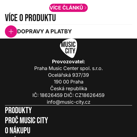
VÍCE ČLÁNKŮ
Více o produktu
DOPRAVY A PLATBY
Provozovatel:
Praha Music Center spol. s.r.o.
Ocelářská 937/39
190 00 Praha
Česká republika
IČ: 18626459 DIČ: CZ18626459
info@music-city.cz
Produkty
Proč Music City
O nákupu