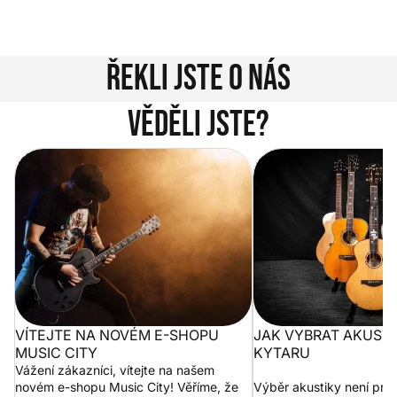
Kontakty
Řekli jste o nás
Věděli jste?
Vítejte na novém e-shopu Music
Jak vybrat akustickou
City
VÍTEJTE NA NOVÉM E-SHOPU
JAK VYBRAT AKUST
MUSIC CITY
KYTARU
Vážení zákazníci, vítejte na našem
novém e-shopu Music City! Věříme, že
Výběr akustiky není pro