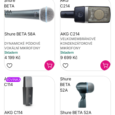
Shure
AKG
BETA
C214
58A
Shure BETA 58A
AKG C214
VELKOMEMBRÁNOVÉ
DYNAMICKÉ PÓDIOVÉ
KONDENZÁTOROVÉ
VOKÁLNÍ MIKROFONY
MIKROFONY
Skladem
Skladem
4 199 Kč
9 699 Kč
AKG
Shure
NOVINKA
C114
BETA
52A
AKG C114
Shure BETA 52A