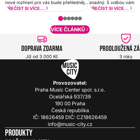
nové rozhraní pro vás bude přehlednější
snadný. S volbou vám p
a rychlejší. Postupně budeme přidávat
PŘEČÍST SI VÍCE...
PŘEČÍST SI VÍCE...
nové funkcionality a vylepšovat stávající
obsah. Váš názor nás...
VÍCE ČLÁNKŮ
Doprava zdarma
Prodloužená z
Již od 3 000 Kč
3 roky
Provozovatel:
Praha Music Center spol. s.r.o.
Ocelářská 937/39
190 00 Praha
Česká republika
IČ: 18626459 DIČ: CZ18626459
info@music-city.cz
Produkty