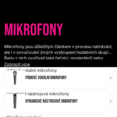
Mikrofony
Mikrofony jsou důležitým článkem v procesu nahrávání,
ale i v ozvučování živých vystoupení hudebních skupin.
Řadu z nich využívají také řečníci, moderátoři nebo
vysílací studia a podle způsobu a místa využití se od
Zobrazit více
sebe konstrukčně liší. V této sekci najdete širokou
Pódiové vokální mikrofony
nabídku mikrofonů nástroj
dynamických
,
Pódiové vokální mikrofony
kondenzátorových
,
páskových
, mikrofony s potřebou
phantomového napájení nebo
mikrofonní sety
a
veškeré potřebné příslušenství.
Dynamické nástrojové mikrofony
Dynamické nástrojové mikrofony