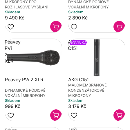
MIKROFONY PRO
DYNAMICKÉ PÓDIOVÉ
ROZHLASOVÉ VYSÍLÁNÍ
VOKÁLNÍ MIKROFONY
Skladem
Skladem
9 490 Kč
2 890 Kč
Peavey
AKG
NOVINKA
PVi
C151
2
XLR
Peavey PVi 2 XLR
AKG C151
MALOMEMBRÁNOVÉ
DYNAMICKÉ PÓDIOVÉ
KONDENZÁTOROVÉ
VOKÁLNÍ MIKROFONY
MIKROFONY
Skladem
Skladem
999 Kč
3 179 Kč