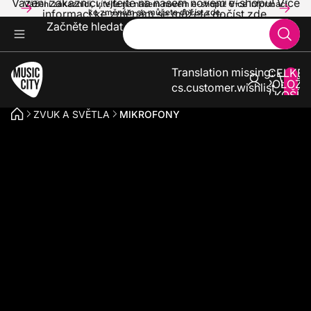
Vážení zákazníci, vítejte na našem novém e-shopu! Více
Vážení zákazníci, vítejte na našem novém e-shopu! Více informací
informací ke změnám se můžete dočíst zde.
ke změnám se můžete dočíst zde.
Začněte hledat
Translation missing:
CELKE
POLOŽE
cs.customer.wishlist
V KOŠÍK
0
ZVUK A SVĚTLA
MIKROFONY