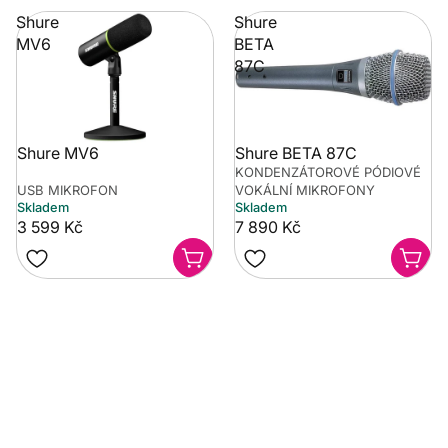
Shure
Shure
MV6
BETA
87C
Shure MV6
Shure BETA 87C
KONDENZÁTOROVÉ PÓDIOVÉ
USB MIKROFON
VOKÁLNÍ MIKROFONY
Skladem
Skladem
3 599 Kč
7 890 Kč
Potřebujete poradit?
Rozumíme tomu, že vybrat hudební nástroj není vždy
jednoduché. Napište nám na info@music-city.cz nebo
nám zavolejte.
Jsme tu pro vás!