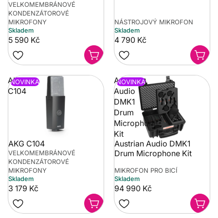
VELKOMEMBRÁNOVÉ
KONDENZÁTOROVÉ
MIKROFONY
NÁSTROJOVÝ MIKROFON
Skladem
Skladem
5 590 Kč
4 790 Kč
AKG
Austrian
NOVINKA
NOVINKA
C104
Audio
DMK1
Drum
Microphone
Kit
AKG C104
Austrian Audio DMK1
Drum Microphone Kit
VELKOMEMBRÁNOVÉ
KONDENZÁTOROVÉ
MIKROFONY
MIKROFON PRO BICÍ
Skladem
Skladem
3 179 Kč
94 990 Kč