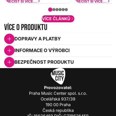
a rychlejší. Postupně budeme přidávat
PŘEČÍST SI VÍCE...
PŘEČÍST SI VÍCE...
nové funkcionality a vylepšovat stávající
obsah. Váš názor nás...
VÍCE ČLÁNKŮ
Více o produktu
DOPRAVY A PLATBY
INFORMACE O VÝROBCI
BEZPEČNOST PRODUKTU
Provozovatel:
Praha Music Center spol. s.r.o.
Ocelářská 937/39
190 00 Praha
Česká republika
IČ: 18626459 DIČ: CZ18626459