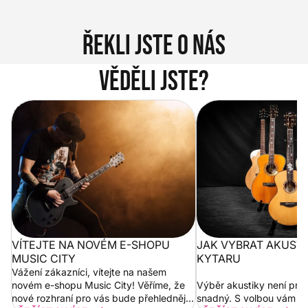
Řekli jste o nás
Věděli jste?
Vítejte na novém e-shopu Music
Jak vybrat akustickou
City
VÍTEJTE NA NOVÉM E-SHOPU
JAK VYBRAT AKUST
MUSIC CITY
KYTARU
Vážení zákazníci, vítejte na našem
novém e-shopu Music City! Věříme, že
Výběr akustiky není pro
nové rozhraní pro vás bude přehlednější
snadný. S volbou vám p