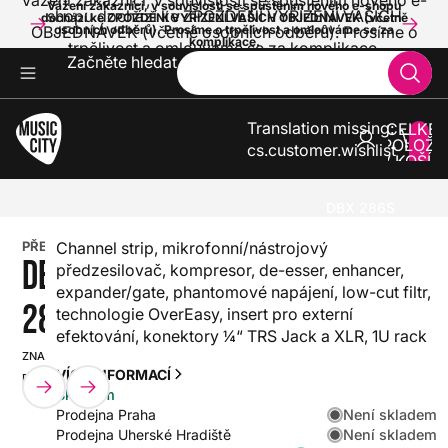
Vážení zákazníci, v souvislosti se spuštěním nového e-
Vážení zákazníci, v souvislosti se spuštěním nového e-shopu
shopu dochází ke ZPOŽDĚNÍ VYŘÍZENÍ VAŠICH
dochází ke ZPOŽDĚNÍ VYŘÍZENÍ VAŠICH OBJEDNÁVEK (včetně
OBJEDNÁVEK (včetně osobních odběrů). Prosíme o
osobních odběrů). Prosíme o trpělivost a omlouváme se za
komplikace.
trpělivost a omlouváme se za komplikace.
Začněte hledat
Translation missing:
CELKE
POLOŽE
cs.customer.wishlist
V KOŠÍK
0
ZVUK A SVĚTLA
PROCESORY
MIKROFONNÍ A LINKOVÉ PŘEDZESILOVAČE
DBX 286S
PŘEDZESILOVAČ
Channel strip, mikrofonní/nástrojový
DBX
předzesilovač, kompresor, de-esser, enhancer,
expander/gate, phantomové napájení, low-cut filtr,
286S
technologie OverEasy, insert pro externí
efektování, konektory ¼“ TRS Jack a XLR, 1U rack
ZNAČKA:
SKU:
VÍCE INFORMACÍ
DBX
HX0000000080470
Skladem
Není skladem
Prodejna Praha
Není skladem
Prodejna Uherské Hradiště