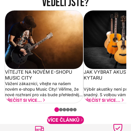
Věděli jste?
Vítejte na novém e-shopu Music
Jak vybrat akustickou
City
VÍTEJTE NA NOVÉM E-SHOPU
JAK VYBRAT AKUST
MUSIC CITY
KYTARU
Vážení zákazníci, vítejte na našem
novém e-shopu Music City! Věříme, že
Výběr akustiky není pro
nové rozhraní pro vás bude přehlednější
snadný. S volbou vám p
a rychlejší. Postupně budeme přidávat
PŘEČÍST SI VÍCE...
PŘEČÍST SI VÍCE...
nové funkcionality a vylepšovat stávající
obsah. Váš názor nás...
VÍCE ČLÁNKŮ