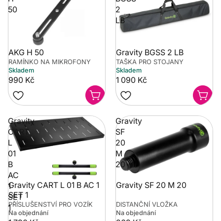
50
2
LB
Gravity BGSS 2 LB
AKG H 50
RAMÍNKO NA MIKROFONY
TAŠKA PRO STOJANY
Skladem
Skladem
990 Kč
1 090 Kč
Gravity
Gravity
CART
SF
L
20
01
M
B
20
AC
Gravity CART L 01 B AC 1
Gravity SF 20 M 20
1
SET 1
SET
PŘÍSLUŠENSTVÍ PRO VOZÍK
DISTANČNÍ VLOŽKA
1
Na objednání
Na objednání