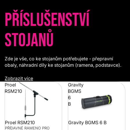
Příslušenství
stojanů
Zde je vše, co ke stojanům potřebujete - přepravní
obaly, náhradní díly ke stojanům (ramena, podstavce).
Zobrazit více
Proel
Gravity
RSM210
BGMS
6
B
Proel RSM210
Gravity BGMS 6 B
PŘÍDAVNÉ RAMENO PRO