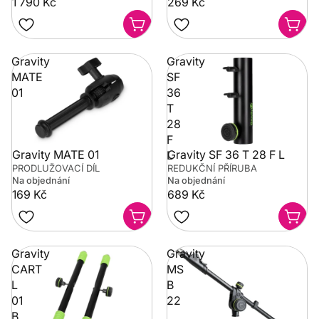
1 790 Kč
269 Kč
Gravity
Gravity
MATE
SF
01
36
T
28
F
Gravity MATE 01
Gravity SF 36 T 28 F L
L
PRODLUŽOVACÍ DÍL
REDUKČNÍ PŘÍRUBA
Na objednání
Na objednání
169 Kč
689 Kč
Gravity
Gravity
CART
MS
L
B
01
22
B