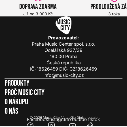
Doprava zdarma
Prodloužená z
Již od 3 000 Kč
3 roky
Provozovatel:
Praha Music Center spol. s.r.o.
Ocelářská 937/39
190 00 Praha
Česká republika
IČ: 18626459 DIČ: CZ18626459
info@music-city.cz
Produkty
Proč Music City
O nákupu
O nás
© 2026
Music City
.
Vytvořilo
Digismoothie
Facebook
Instagram
Youtube
Tiktok