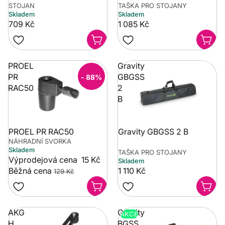
STOJAN
TAŠKA PRO STOJANY
Skladem
Skladem
709 Kč
1 085 Kč
PROEL
Gravity
PR
GBGSS
- 88%
RAC50
2
B
PROEL PR RAC50
Gravity GBGSS 2 B
NÁHRADNÍ SVORKA
Skladem
TAŠKA PRO STOJANY
Výprodejová cena
15 Kč
Skladem
Běžná cena
1 110 Kč
129 Kč
AKG
Gravity
AKCE
H
BGSS