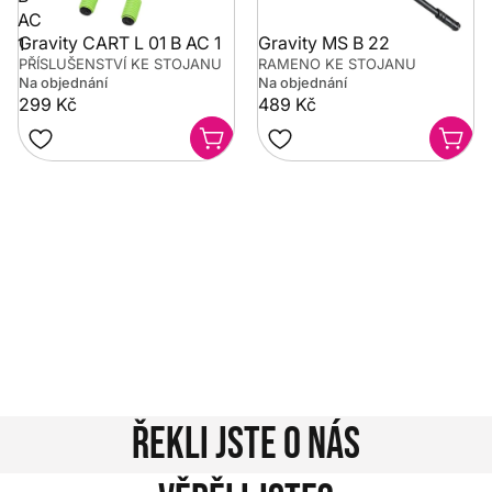
AC
Gravity CART L 01 B AC 1
Gravity MS B 22
1
PŘÍSLUŠENSTVÍ KE STOJANU
RAMENO KE STOJANU
Na objednání
Na objednání
299 Kč
489 Kč
Potřebujete poradit?
Rozumíme tomu, že vybrat hudební nástroj není vždy
jednoduché. Napište nám na info@music-city.cz nebo
nám zavolejte.
Jsme tu pro vás!
Kontakty
Řekli jste o nás