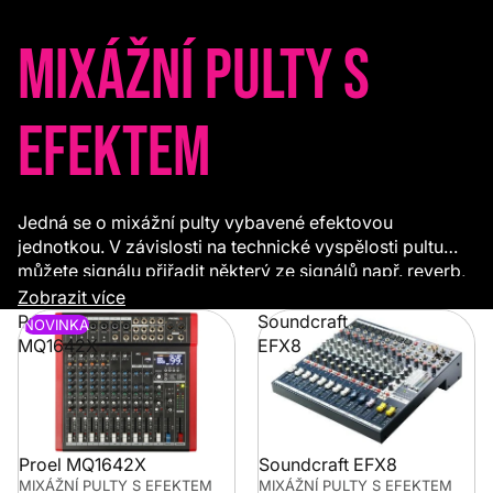
Mixážní pulty s
efektem
Jedná se o mixážní pulty vybavené efektovou
jednotkou. V závislosti na technické vyspělosti pultu
můžete signálu přiřadit některý ze signálů např. reverb,
delay, chorus a jiné.
Zobrazit více
Proel
Soundcraft
NOVINKA
MQ1642X
EFX8
Soundcraft EFX8
Proel MQ1642X
MIXÁŽNÍ PULTY S EFEKTEM
MIXÁŽNÍ PULTY S EFEKTEM