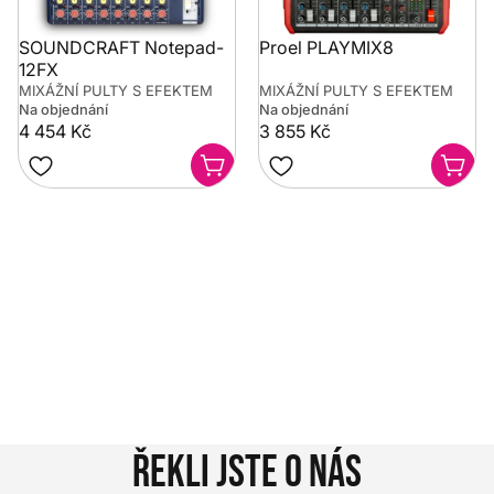
SOUNDCRAFT Notepad-
Proel PLAYMIX8
12FX
MIXÁŽNÍ PULTY S EFEKTEM
MIXÁŽNÍ PULTY S EFEKTEM
Na objednání
Na objednání
4 454 Kč
3 855 Kč
Potřebujete poradit?
Rozumíme tomu, že vybrat hudební nástroj není vždy
jednoduché. Napište nám na info@music-city.cz nebo
nám zavolejte.
Jsme tu pro vás!
Kontakty
Řekli jste o nás