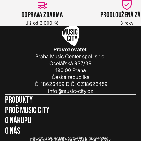
Doprava zdarma
Prodloužená z
Již od 3 000 Kč
3 roky
Provozovatel:
Praha Music Center spol. s.r.o.
Ocelářská 937/39
190 00 Praha
Česká republika
IČ: 18626459 DIČ: CZ18626459
info@music-city.cz
Produkty
Proč Music City
O nákupu
O nás
© 2026
Music City
.
Vytvořilo
Digismoothie
Facebook
Instagram
Youtube
Tiktok