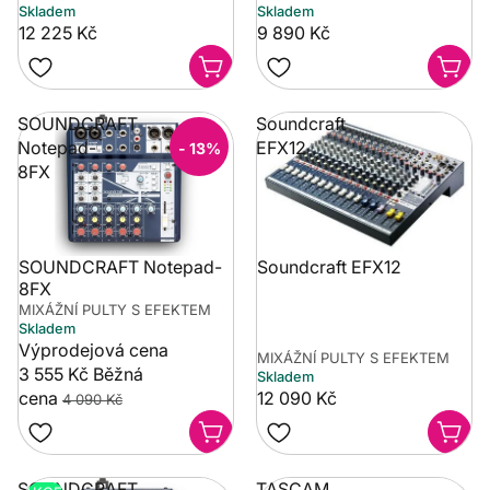
Skladem
Skladem
12 225 Kč
9 890 Kč
SOUNDCRAFT
Soundcraft
Notepad-
EFX12
- 13%
8FX
SOUNDCRAFT Notepad-
Soundcraft EFX12
8FX
MIXÁŽNÍ PULTY S EFEKTEM
Skladem
Výprodejová cena
MIXÁŽNÍ PULTY S EFEKTEM
3 555 Kč
Běžná
Skladem
cena
12 090 Kč
4 090 Kč
SOUNDCRAFT
TASCAM