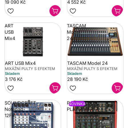
19 090 Kč
4 552 Kč
ART
TASCAM
USB
Model
Mix4
24
ART USB Mix4
TASCAM Model 24
MIXÁŽNÍ PULTY S EFEKTEM
MIXÁŽNÍ PULTY S EFEKTEM
Skladem
Skladem
3 176 Kč
28 190 Kč
SOUNDCRAFT
Proel
NOVINKA
Notepad-
PLAYMIX8
12FX