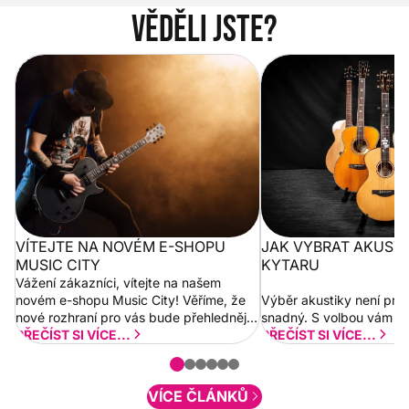
Věděli jste?
Vítejte na novém e-shopu Music
Jak vybrat akustickou
City
VÍTEJTE NA NOVÉM E-SHOPU
JAK VYBRAT AKUST
MUSIC CITY
KYTARU
Vážení zákazníci, vítejte na našem
novém e-shopu Music City! Věříme, že
Výběr akustiky není pro
nové rozhraní pro vás bude přehlednější
snadný. S volbou vám p
a rychlejší. Postupně budeme přidávat
PŘEČÍST SI VÍCE...
PŘEČÍST SI VÍCE...
nové funkcionality a vylepšovat stávající
obsah. Váš názor nás...
VÍCE ČLÁNKŮ