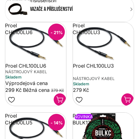
Vazače a příslušenství
Vazače a příslušenství
Proel
Proel
CHL100LU6
CHL100LU3
- 21%
Proel CHL100LU6
Proel CHL100LU3
NÁSTROJOVÝ KABEL
Skladem
NÁSTROJOVÝ KABEL
Výprodejová cena
Skladem
299 Kč
Běžná cena
279 Kč
379 Kč
Proel
Proel
NOVINKA
CHL100LU5
BULK120CLU6GN
- 14%