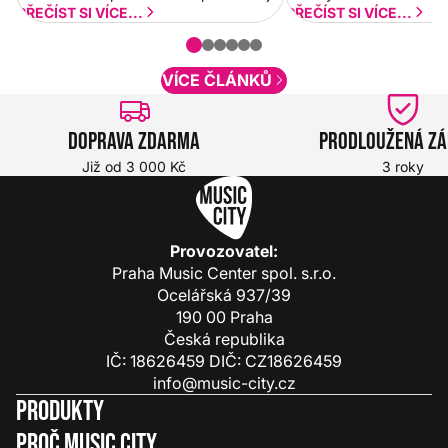
a rychlejší. Postupně budeme přidávat
PŘEČÍST SI VÍCE...
PŘEČÍST SI VÍCE...
nové funkcionality a vylepšovat stávající
obsah. Váš názor nás...
VÍCE ČLÁNKŮ
Doprava zdarma
Prodloužená z
Již od 3 000 Kč
3 roky
Provozovatel:
Praha Music Center spol. s.r.o.
Ocelářská 937/39
190 00 Praha
Česká republika
IČ: 18626459 DIČ: CZ18626459
info@music-city.cz
Produkty
Proč Music City