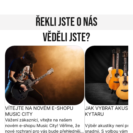
Z dlouhodobého
hlediska tak nakonec
Kontakty
ušetříte peníze i
Řekli jste o nás
nervy.
Věděli jste?
Vítejte na novém e-shopu Music
Jak vybrat akustickou
City
VÍTEJTE NA NOVÉM E-SHOPU
JAK VYBRAT AKUST
MUSIC CITY
KYTARU
Vážení zákazníci, vítejte na našem
novém e-shopu Music City! Věříme, že
Výběr akustiky není pro
nové rozhraní pro vás bude přehlednější
snadný. S volbou vám p