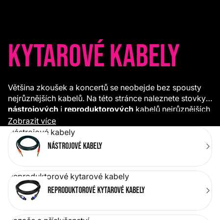
Kytarové kabely
Většina zkoušek a koncertů se neobejde bez spousty
nejrůznějších kabelů. Na této stránce naleznete stovky
nástrojových
i
reproduktorových
kabelů nejrůznějších
délek a konektorů. Pro snadnější manipulaci
Zobrazit více
doporučujeme dokoupit barevné
vazače
.
Nástrojové kabely
Nástrojové kabely
Reproduktorové kytarové kabely
Reproduktorové kytarové kabely