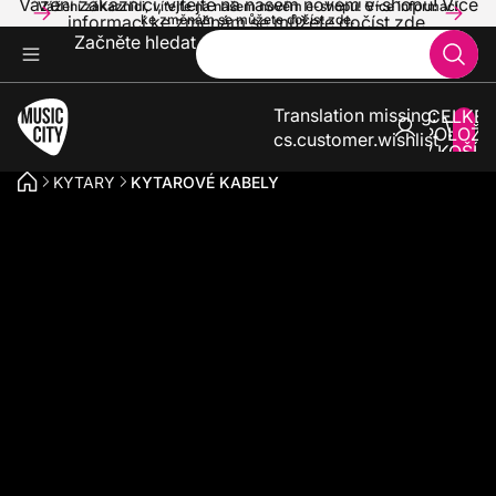
Vážení zákazníci, vítejte na našem novém e-shopu! Více
Vážení zákazníci, vítejte na našem novém e-shopu! Více informací
informací ke změnám se můžete dočíst zde.
ke změnám se můžete dočíst zde.
Začněte hledat
Translation missing:
CELKE
POLOŽE
cs.customer.wishlist
V KOŠÍK
0
KYTARY
KYTAROVÉ KABELY