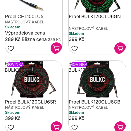
Proel CHL100LU5
Proel BULK120CLU6GN
NÁSTROJOVÝ KABEL
Skladem
NÁSTROJOVÝ KABEL
Výprodejová cena
Skladem
289 Kč
Běžná cena
399 Kč
339 Kč
Proel
Proel
NOVINKA
NOVINKA
BULK120CLU6SR
BULK120CLU6GB
Proel BULK120CLU6SR
Proel BULK120CLU6GB
NÁSTROJOVÝ KABEL
NÁSTROJOVÝ KABEL
Skladem
Skladem
399 Kč
399 Kč