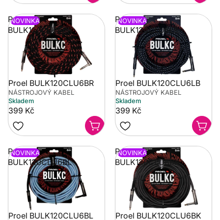
Proel
Proel
NOVINKA
NOVINKA
BULK120CLU6BR
BULK120CLU6LB
Proel BULK120CLU6BR
Proel BULK120CLU6LB
NÁSTROJOVÝ KABEL
NÁSTROJOVÝ KABEL
Skladem
Skladem
399 Kč
399 Kč
Proel
Proel
NOVINKA
NOVINKA
BULK120CLU6BL
BULK120CLU6BK
Proel BULK120CLU6BL
Proel BULK120CLU6BK