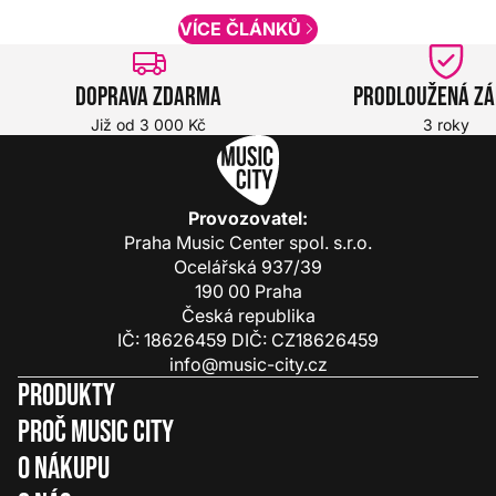
VÍCE ČLÁNKŮ
Doprava zdarma
Prodloužená z
Již od 3 000 Kč
3 roky
Provozovatel:
Praha Music Center spol. s.r.o.
Ocelářská 937/39
190 00 Praha
Česká republika
IČ: 18626459 DIČ: CZ18626459
info@music-city.cz
Produkty
Proč Music City
O nákupu