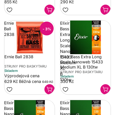
855 Kč
290 Kč
Ernie
Elixir
Ball
Bass
- 3%
2838
Extra
Long
Scale
Nanoweb
Ernie Ball 2838
Elixir Bass Extra Long
15433
Scale Nanoweb 15433
Medium
STRUNY PRO BASKYTARU
Medium XL B 130tw
XL
Skladem
STRUNY PRO BASKYTARU
B
Výprodejová cena
Skladem
130tw
629 Kč
Běžná cena
330 Kč
649 Kč
Elixir
Elixir
Bass
Bass
Nanoweb
Nanoweb