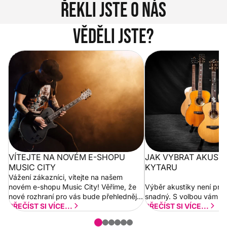
Řekli jste o nás
Věděli jste?
Vítejte na novém e-shopu Music
Jak vybrat akustickou
City
VÍTEJTE NA NOVÉM E-SHOPU
JAK VYBRAT AKUST
MUSIC CITY
KYTARU
Vážení zákazníci, vítejte na našem
novém e-shopu Music City! Věříme, že
Výběr akustiky není pro
nové rozhraní pro vás bude přehlednější
snadný. S volbou vám p
a rychlejší. Postupně budeme přidávat
PŘEČÍST SI VÍCE...
PŘEČÍST SI VÍCE...
nové funkcionality a vylepšovat stávající
obsah. Váš názor nás...