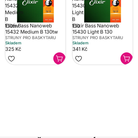
15432
15430
Medium
Light
B
B
Elixir Bass Nanoweb
Elixir Bass Nanoweb
130tw
130
15432 Medium B 130tw
15430 Light B 130
STRUNY PRO BASKYTARU
STRUNY PRO BASKYTARU
Skladem
Skladem
325 Kč
341 Kč
Potřebujete poradit?
Rozumíme tomu, že vybrat hudební nástroj není vždy
jednoduché. Napište nám na info@music-city.cz nebo
nám zavolejte.
Jsme tu pro vás!
Kontakty