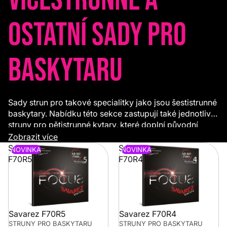
ostatní sady pro
baskytaru
Sady strun pro takové specialitky jako jsou šestistrunné
baskytary. Nabídku této sekce zastupují také jednotlivé
struny pro pětistrunné kytary, které doplní původní
sadu.
Zobrazit více
Savarez
Savarez
NOVINKA
NOVINKA
F70R5
F70R4
Savarez F70R5
Savarez F70R4
STRUNY PRO BASKYTARU
STRUNY PRO BASKYTARU