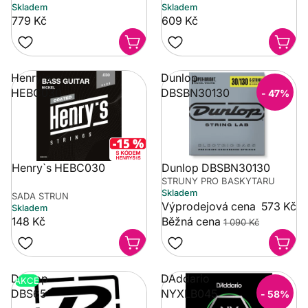
Skladem
Skladem
779 Kč
609 Kč
Henry`s
Dunlop
HEBC030
DBSBN30130
- 47%
Henry`s HEBC030
Dunlop DBSBN30130
STRUNY PRO BASKYTARU
Skladem
SADA STRUN
Výprodejová cena
573 Kč
Skladem
148 Kč
Běžná cena
1 090 Kč
Dunlop
DAddario
AKCE
DBS65
NYXLB045
- 58%