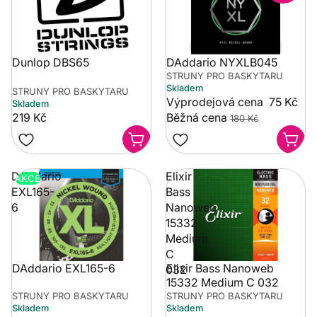
Dunlop DBS65
DAddario NYXLB045
STRUNY PRO BASKYTARU
Skladem
STRUNY PRO BASKYTARU
Výprodejová cena
75 Kč
Skladem
219 Kč
Běžná cena
180 Kč
DAddario
Elixir
AKCE
EXL165-
Bass
6
Nanoweb
15332
Medium
C
DAddario EXL165-6
Elixir Bass Nanoweb
032
15332 Medium C 032
STRUNY PRO BASKYTARU
STRUNY PRO BASKYTARU
Skladem
Skladem