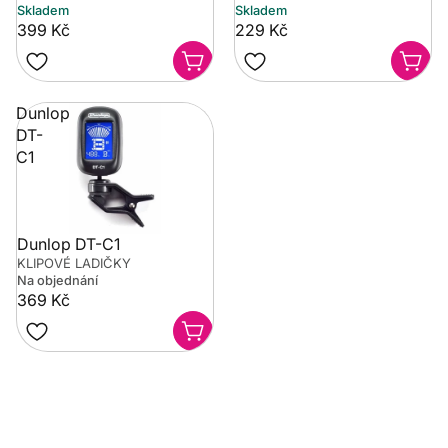
Skladem
Skladem
399 Kč
229 Kč
Dunlop
DT-
C1
Dunlop DT-C1
KLIPOVÉ LADIČKY
Na objednání
369 Kč
Potřebujete poradit?
Rozumíme tomu, že vybrat hudební nástroj není vždy
jednoduché. Napište nám na info@music-city.cz nebo