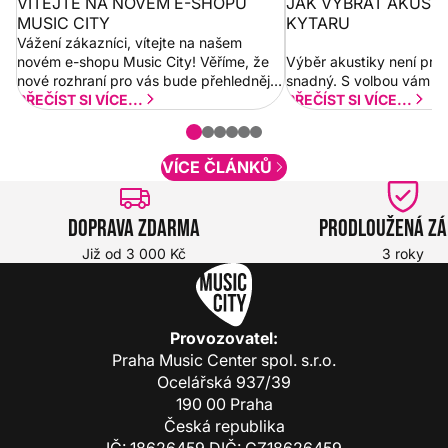
VÍTEJTE NA NOVÉM E-SHOPU
JAK VYBRAT AKUST
MUSIC CITY
KYTARU
Vážení zákazníci, vítejte na našem
novém e-shopu Music City! Věříme, že
Výběr akustiky není pro
nové rozhraní pro vás bude přehlednější
snadný. S volbou vám p
a rychlejší. Postupně budeme přidávat
PŘEČÍST SI VÍCE...
PŘEČÍST SI VÍCE...
nové funkcionality a vylepšovat stávající
obsah. Váš názor nás...
VÍCE ČLÁNKŮ
Doprava zdarma
Prodloužená z
Již od 3 000 Kč
3 roky
Provozovatel:
Praha Music Center spol. s.r.o.
Ocelářská 937/39
190 00 Praha
Česká republika
IČ: 18626459 DIČ: CZ18626459