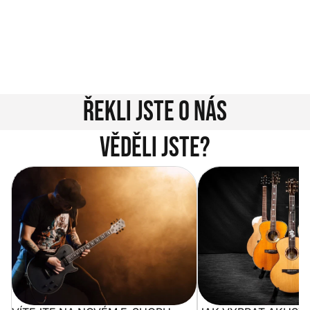
nám zavolejte.
Jsme tu pro vás!
Kontakty
Řekli jste o nás
Věděli jste?
Vítejte na novém e-shopu Music
Jak vybrat akustickou
City