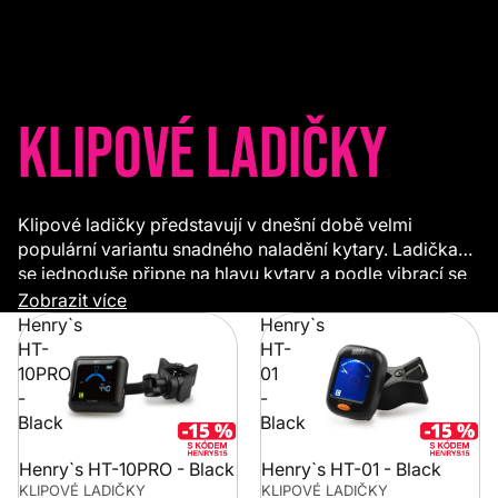
Klipové ladičky
Klipové ladičky představují v dnešní době velmi
populární variantu snadného naladění kytary. Ladička
se jednoduše připne na hlavu kytary a podle vibrací se
doladí každá struna. Klipová ladička je vhodná pro
Zobrazit více
akustické i elektrické kytary.
Henry`s
Henry`s
HT-
HT-
10PRO
01
-
-
Black
Black
Henry`s HT-10PRO - Black
Henry`s HT-01 - Black
KLIPOVÉ LADIČKY
KLIPOVÉ LADIČKY