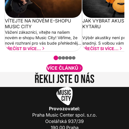
VÍTEJTE NA NOVÉM E-SHOPU
JAK VYBRAT AKUST
MUSIC CITY
KYTARU
Vážení zákazníci, vítejte na našem
novém e-shopu Music City! Věříme, že
Výběr akustiky není pro
nové rozhraní pro vás bude přehlednější
snadný. S volbou vám p
a rychlejší. Postupně budeme přidávat
PŘEČÍST SI VÍCE...
PŘEČÍST SI VÍCE...
nové funkcionality a vylepšovat stávající
obsah. Váš názor nás...
VÍCE ČLÁNKŮ
Řekli jste o nás
Provozovatel:
Praha Music Center spol. s.r.o.
Ocelářská 937/39
190 00 Praha