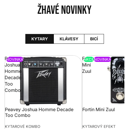
Žhavé novinky
KYTARY
KLÁVESY
BICÍ
Peavey
Fortin
NOVINKA
AKCE
NOVINKA
Joshua
Mini
Homme
Zuul
Decade
Too
Combo
Peavey Joshua Homme Decade
Fortin Mini Zuul
Too Combo
KYTAROVÉ KOMBO
KYTAROVÝ EFEKT