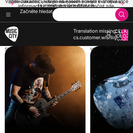
Vážení zákazníci, vítejte na našem novém e-shopu! Více
Vážení zákazníci, vítejte na našem novém e-shopu! Více informací
informací ke změnám se můžete dočíst zde.
ke změnám se můžete dočíst zde.
Začněte hledat
Translation missing:
CELKE
POLOŽE
cs.customer.wishlist
V KOŠÍK
0
SPUSTILI JSME NOVÝ E-SHOP
VLNA VEDER KONČ