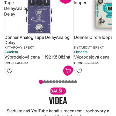
Tape
looper
DelayAnalog
Delay
Donner Analog Tape DelayAnalog
Donner Circle looper
Delay
KYTAROVÝ EFEKT
KYTAROVÝ EFEKT
Skladem
Skladem
Výprodejová cena
1 192 Kč
Běžná
Výprodejová cena
2 
cena
cena
1 490 Kč
3 290 Kč
DALŠÍ
Videa
Sledujte náš YouTube kanál s recenzemi, rozhovory a