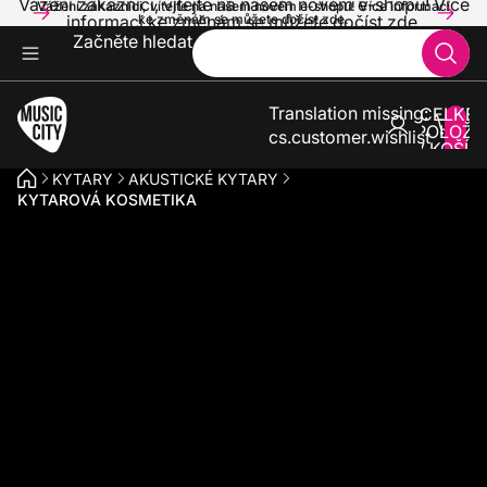
Vážení zákazníci, vítejte na našem novém e-shopu! Více
Vážení zákazníci, vítejte na našem novém e-shopu! Více informací
informací ke změnám se můžete dočíst zde.
ke změnám se můžete dočíst zde.
Začněte hledat
Translation missing:
CELKE
POLOŽE
cs.customer.wishlist
V KOŠÍK
0
KYTARY
AKUSTICKÉ KYTARY
KYTAROVÁ KOSMETIKA