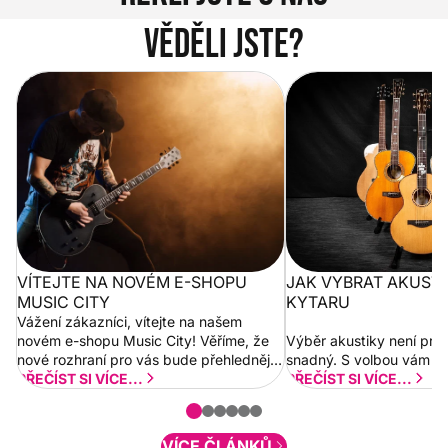
Věděli jste?
Vítejte na novém e-shopu Music
Jak vybrat akustickou
City
VÍTEJTE NA NOVÉM E-SHOPU
JAK VYBRAT AKUST
MUSIC CITY
KYTARU
Vážení zákazníci, vítejte na našem
novém e-shopu Music City! Věříme, že
Výběr akustiky není pro
nové rozhraní pro vás bude přehlednější
snadný. S volbou vám p
a rychlejší. Postupně budeme přidávat
PŘEČÍST SI VÍCE...
PŘEČÍST SI VÍCE...
nové funkcionality a vylepšovat stávající
obsah. Váš názor nás...
VÍCE ČLÁNKŮ