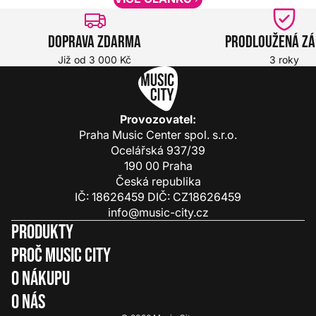
Doprava zdarma
Prodloužená z
Již od 3 000 Kč
3 roky
Provozovatel:
Praha Music Center spol. s.r.o.
Ocelářská 937/39
190 00 Praha
Česká republika
IČ: 18626459 DIČ: CZ18626459
info@music-city.cz
Produkty
Proč Music City
O nákupu
O nás