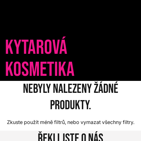
Kytarová
kosmetika
Nebyly nalezeny žádné
produkty.
Zkuste použít méně filtrů, nebo
vymazat všechny filtry
.
Řekli jste o nás