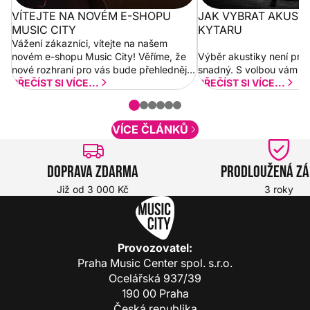
VÍTEJTE NA NOVÉM E-SHOPU
JAK VYBRAT AKUST
MUSIC CITY
KYTARU
Vážení zákazníci, vítejte na našem
novém e-shopu Music City! Věříme, že
Výběr akustiky není pro
nové rozhraní pro vás bude přehlednější
snadný. S volbou vám p
a rychlejší. Postupně budeme přidávat
PŘEČÍST SI VÍCE...
PŘEČÍST SI VÍCE...
nové funkcionality a vylepšovat stávající
obsah. Váš názor nás...
VÍCE ČLÁNKŮ
Doprava zdarma
Prodloužená z
Již od 3 000 Kč
3 roky
Provozovatel:
Praha Music Center spol. s.r.o.
Ocelářská 937/39
190 00 Praha
Česká republika