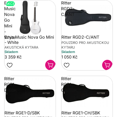
Enya
Ritter
AKCE
Music
RGD2-
Nova
C/ANT
Go
Mini
-
Enya Music Nova Go Mini
Ritter RGD2-C/ANT
White
- White
POUZDRO PRO AKUSTICKOU
AKUSTICKÁ KYTARA
KYTARU
Skladem
Skladem
3 359 Kč
1 050 Kč
Ritter
Ritter
RGE1-
RGE1-
D/SBK
CH/SBK
Ritter RGE1-D/SBK
Ritter RGE1-CH/SBK