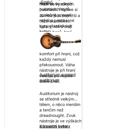
Jumbo
Hodí se do všech
hraní ve vysokých
hudebních stylů.
polohách. Pojďme si
společně popsat
Jumba jsou největší a
nejvíce prodávané
těžší akustické
typy akustických
kytary, které mají
kytar.
hodně basů, hrají
nahlas a silně rezonují.
Skvělý zvuk je však
cenou za menší
komfort při hraní, což
každý nemusí
překousnout. Váha
nástroje je při hraní
Auditorium a grand
vestoje po nějaké
auditorium
době znát.
Auditorium je nástroj
se středně velkým
tělem, o něco menším
a tenčím než
dreadnought. Zvuk
nástroje je ve výškách
Koncertní kytara
a basech velmi