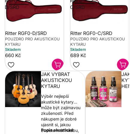
RGF0-
RGF0-
D/SRD
C/SRD
Ritter RGF0-D/SRD
Ritter RGF0-C/SRD
POUZDRO PRO AKUSTICKOU
POUZDRO PRO AKUSTICKOU
KYTARU
KYTARU
Skladem
Skladem
660 Kč
689 Kč
JAK VYBRAT
JAK 
AKUSTICKOU
KYTA
KYTARU
HENR
Výběr nejlepší
akustické kytary
může být zajímavou
zkušeností. Před
nákupem je dobré
ujasnit si, jakou
Popis akustické
budete hrát hudbu,