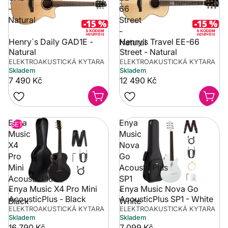
-
66
Natural
Street
-
Henry`s Daily GAD1E -
Henry’s Travel EE-66
Natural
Natural
Street - Natural
ELEKTROAKUSTICKÁ KYTARA
ELEKTROAKUSTICKÁ KYTARA
Skladem
Skladem
7 490 Kč
12 490 Kč
Enya
Enya
SET
Music
Music
X4
Nova
Pro
Go
Mini
AcousticPlus
AcousticPlus
SP1
Enya Music X4 Pro Mini
Enya Music Nova Go
-
-
AcousticPlus - Black
AcousticPlus SP1 - White
Black
White
ELEKTROAKUSTICKÁ KYTARA
ELEKTROAKUSTICKÁ KYTARA
Skladem
Skladem
16 790 Kč
7 099 Kč