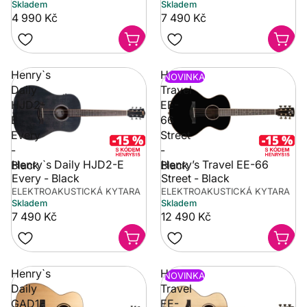
Skladem
Skladem
4 990 Kč
7 490 Kč
Henry`s
Henry’s
NOVINKA
Daily
Travel
HJD2-
EE-
E
66
Every
Street
-
-
Henry`s Daily HJD2-E
Henry’s Travel EE-66
Black
Black
Every - Black
Street - Black
ELEKTROAKUSTICKÁ KYTARA
ELEKTROAKUSTICKÁ KYTARA
Skladem
Skladem
7 490 Kč
12 490 Kč
Henry`s
Henry’s
NOVINKA
Daily
Travel
GAD1E
EE-