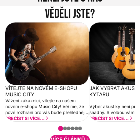
Věděli jste?
Vítejte na novém e-shopu Music
Jak vybrat akustickou
City
VÍTEJTE NA NOVÉM E-SHOPU
JAK VYBRAT AKUST
MUSIC CITY
KYTARU
Vážení zákazníci, vítejte na našem
novém e-shopu Music City! Věříme, že
Výběr akustiky není pro
nové rozhraní pro vás bude přehlednější
snadný. S volbou vám p
a rychlejší. Postupně budeme přidávat
PŘEČÍST SI VÍCE...
PŘEČÍST SI VÍCE...
nové funkcionality a vylepšovat stávající
obsah. Váš názor nás...
VÍCE ČLÁNKŮ