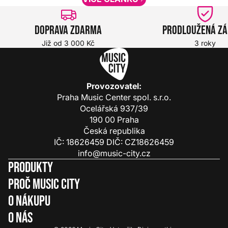
Doprava zdarma
Prodloužená z
Již od 3 000 Kč
3 roky
Provozovatel:
Praha Music Center spol. s.r.o.
Ocelářská 937/39
190 00 Praha
Česká republika
IČ: 18626459 DIČ: CZ18626459
info@music-city.cz
Produkty
Proč Music City
O nákupu
O nás