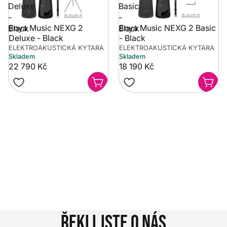
Deluxe
Basic
-
-
Enya Music NEXG 2
Enya Music NEXG 2 Basic
Black
Black
Deluxe - Black
- Black
ELEKTROAKUSTICKÁ KYTARA
ELEKTROAKUSTICKÁ KYTARA
Skladem
Skladem
22 790 Kč
18 190 Kč
Potřebujete poradit?
Rozumíme tomu, že vybrat hudební nástroj není vždy
jednoduché. Napište nám na info@music-city.cz nebo
nám zavolejte.
Jsme tu pro vás!
Kontakty
Řekli jste o nás