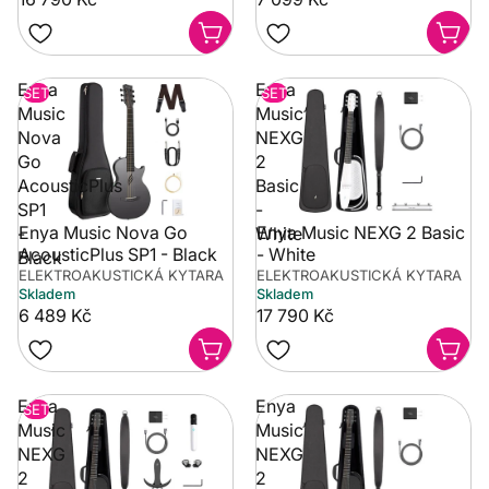
Enya
Enya
SET
SET
Music
Music
Nova
NEXG
Go
2
AcousticPlus
Basic
SP1
-
Enya Music Nova Go
Enya Music NEXG 2 Basic
-
White
AcousticPlus SP1 - Black
- White
Black
ELEKTROAKUSTICKÁ KYTARA
ELEKTROAKUSTICKÁ KYTARA
Skladem
Skladem
6 489 Kč
17 790 Kč
Enya
Enya
SET
Music
Music
NEXG
NEXG
2
2