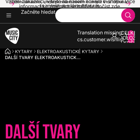
Vážení zákazníci, vítejte na našem novém e-shopu! Více
Vážení zákazníci, vítejte na našem novém e-shopu! Více informací
informací ke změnám se můžete dočíst zde.
ke změnám se můžete dočíst zde.
Začněte hledat
Translation missing:
CELKE
POLOŽE
cs.customer.wishlist
V KOŠÍK
0
KYTARY
ELEKTROAKUSTICKÉ KYTARY
DALŠÍ TVARY ELEKTROAKUSTICKÝCH KYTAR
Další tvary