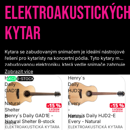
elektroakustickýc
kytar
Kytara se zabudovaným snímačem je ideální nástrojové
řešení pro kytaristy na koncertní pódia. Tyto kytary mají
zabudovanou elektroniku, která vedle snímače zahrnuje
obvykle také ekvalizér a vestavěnou ladičku a která
Zobrazit více
umožňuje snadné ozvučení nástroje bez nutnosti
Henry`s
Henry`s
AKCE
B-STOCK
použití mikrofonu.
Daily
Daily
GAD1E
HJD2-
-
E
Natural
Every
Shelter
-
Henry`s Daily GAD1E -
Henry`s Daily HJD2-E
B-
Natural
Natural Shelter B-stock
Every - Natural
stock
ELEKTROAKUSTICKÁ KYTARA
ELEKTROAKUSTICKÁ KYTARA