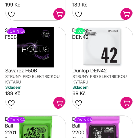
199 Kč
189 Kč
Savarez
Dunlop
NOVINKA
AKCE
F50B
DEN42
Savarez F50B
Dunlop DEN42
STRUNY PRO ELEKTRICKOU
STRUNY PRO ELEKTRICKOU
KYTARU
KYTARU
Skladem
Skladem
189 Kč
69 Kč
Ernie
Ernie
NOVINKA
NOVINKA
Ball
Ball
2201
2200