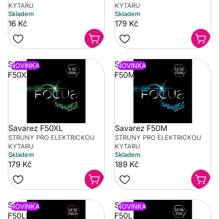
KYTARU
KYTARU
Skladem
Skladem
16 Kč
179 Kč
Savarez
Savarez
NOVINKA
NOVINKA
F50XL
F50M
Savarez F50XL
Savarez F50M
STRUNY PRO ELEKTRICKOU
STRUNY PRO ELEKTRICKOU
KYTARU
KYTARU
Skladem
Skladem
179 Kč
189 Kč
Savarez
Savarez
NOVINKA
NOVINKA
F50LM
F50L