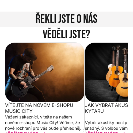
Kontakty
Řekli jste o nás
Věděli jste?
Vítejte na novém e-shopu Music
Jak vybrat akustickou
City
VÍTEJTE NA NOVÉM E-SHOPU
JAK VYBRAT AKUST
MUSIC CITY
KYTARU
Vážení zákazníci, vítejte na našem
novém e-shopu Music City! Věříme, že
Výběr akustiky není pro
nové rozhraní pro vás bude přehlednější
snadný. S volbou vám p