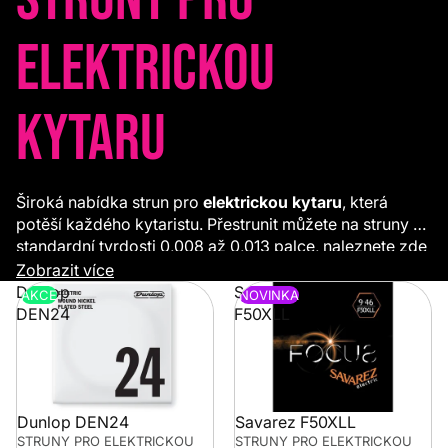
elektrickou
kytaru
Široká nabídka strun pro
elektrickou kytaru
, která
potěší každého kytaristu. Přestrunit můžete na struny o
standardní tvrdosti 0,008 až 0,013 palce, naleznete zde
ale i sady pro vícestrunné nástroje. Kromě tloušťky
Zobrazit více
struny hraje roli také materiál, případně preferovaná
Dunlop
Savarez
AKCE
NOVINKA
značka.
DEN24
F50XLL
Dunlop DEN24
Savarez F50XLL
STRUNY PRO ELEKTRICKOU
STRUNY PRO ELEKTRICKOU