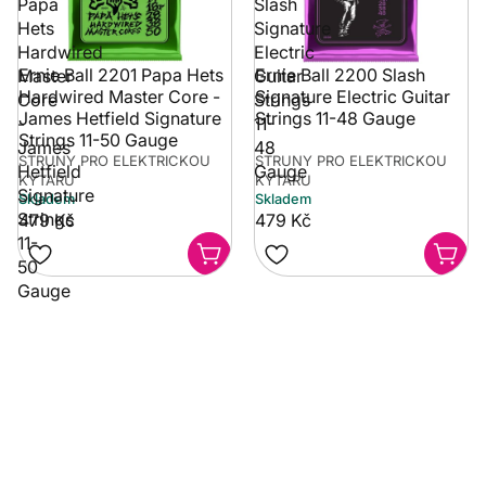
Papa
Slash
Hets
Signature
Hardwired
Electric
Ernie Ball 2201 Papa Hets
Ernie Ball 2200 Slash
Master
Guitar
Hardwired Master Core -
Signature Electric Guitar
Core
Strings
James Hetfield Signature
Strings 11-48 Gauge
-
11-
Strings 11-50 Gauge
James
48
STRUNY PRO ELEKTRICKOU
STRUNY PRO ELEKTRICKOU
Hetfield
Gauge
KYTARU
KYTARU
Signature
Skladem
Skladem
Strings
479 Kč
479 Kč
11-
50
Gauge
Potřebujete poradit?
Rozumíme tomu, že vybrat hudební nástroj není vždy
jednoduché. Napište nám na info@music-city.cz nebo
nám zavolejte.
Jsme tu pro vás!