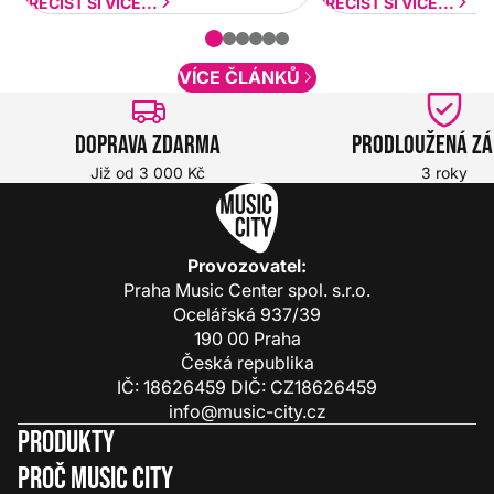
a rychlejší. Postupně budeme přidávat
PŘEČÍST SI VÍCE...
PŘEČÍST SI VÍCE...
nové funkcionality a vylepšovat stávající
obsah. Váš názor nás...
VÍCE ČLÁNKŮ
Doprava zdarma
Prodloužená z
Již od 3 000 Kč
3 roky
Provozovatel:
Praha Music Center spol. s.r.o.
Ocelářská 937/39
190 00 Praha
Česká republika
IČ: 18626459 DIČ: CZ18626459
info@music-city.cz
Produkty
Proč Music City