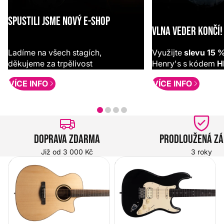
SPUSTILI JSME NOVÝ E-SHOP
VLNA VEDER KONČÍ!
Ladíme na všech stagích,
Využijte
slevu 15 
děkujeme za trpělivost
Henry's s kódem
H
VÍCE INFO
VÍCE INFO
Doprava zdarma
Prodloužená z
Již od 3 000 Kč
3 roky
Akustické kytary
Elektrické kytary