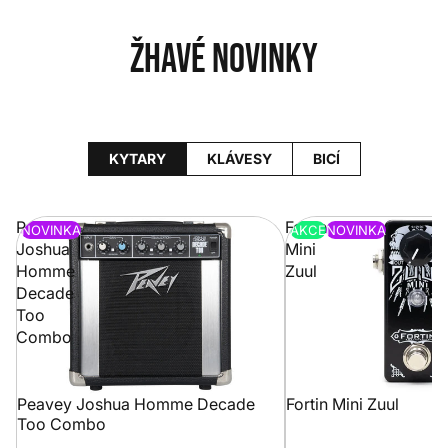
Žhavé novinky
KYTARY
KLÁVESY
BICÍ
Peavey
Fortin
NOVINKA
AKCE
NOVINKA
Joshua
Mini
Homme
Zuul
Decade
Too
Combo
Peavey Joshua Homme Decade
Fortin Mini Zuul
Too Combo