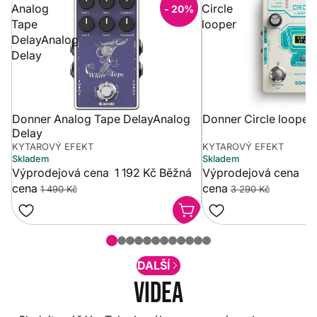
Analog
Circle
- 20%
Tape
looper
DelayAnalog
Delay
Donner Analog Tape DelayAnalog
Donner Circle looper
Delay
KYTAROVÝ EFEKT
KYTAROVÝ EFEKT
Skladem
Skladem
Výprodejová cena
1 192 Kč
Běžná
Výprodejová cena
2 
cena
cena
1 490 Kč
3 290 Kč
DALŠÍ
Videa