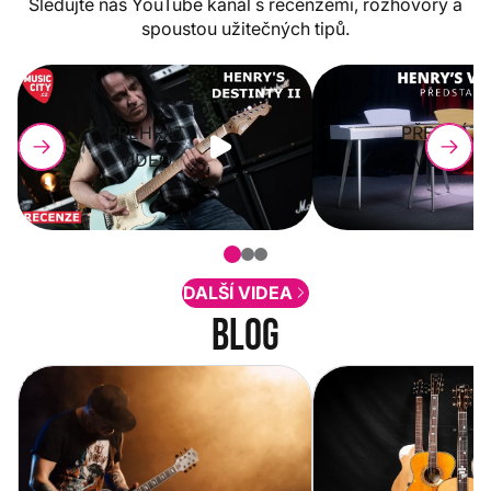
Sledujte náš YouTube kanál s recenzemi, rozhovory a
spoustou užitečných tipů.
PŘEHRÁT
PŘEHRÁT
VIDEO
VIDEO
DALŠÍ VIDEA
Blog
Vítejte na novém e-shopu Music
Jak vybrat akustickou
City