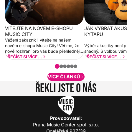
VÍTEJTE NA NOVÉM E-SHOPU
JAK VYBRAT AKUST
MUSIC CITY
KYTARU
Vážení zákazníci, vítejte na našem
novém e-shopu Music City! Věříme, že
Výběr akustiky není pro
nové rozhraní pro vás bude přehlednější
snadný. S volbou vám p
a rychlejší. Postupně budeme přidávat
PŘEČÍST SI VÍCE...
PŘEČÍST SI VÍCE...
nové funkcionality a vylepšovat stávající
obsah. Váš názor nás...
VÍCE ČLÁNKŮ
Řekli jste o nás
Provozovatel:
Praha Music Center spol. s.r.o.
Ocelářská 937/39