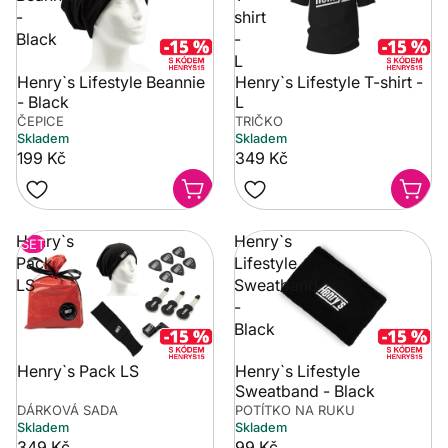
-
shirt
Black
-
L
Henry`s Lifestyle Beannie
Henry`s Lifestyle T-shirt -
- Black
L
ČEPICE
TRIČKO
Skladem
Skladem
199 Kč
349 Kč
Henry`s
Henry`s
SET
Pack
Lifestyle
LS
Sweatband
-
Black
Henry`s Pack LS
Henry`s Lifestyle
Sweatband - Black
DÁRKOVÁ SADA
POTÍTKO NA RUKU
Skladem
Skladem
349 Kč
99 Kč