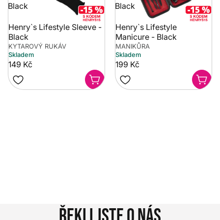
Black
Black
Henry`s Lifestyle Sleeve -
Henry`s Lifestyle
Black
Manicure - Black
KYTAROVÝ RUKÁV
MANIKŮRA
Skladem
Skladem
149 Kč
199 Kč
Potřebujete poradit?
Rozumíme tomu, že vybrat hudební nástroj není vždy
jednoduché. Napište nám na info@music-city.cz nebo
nám zavolejte.
Jsme tu pro vás!
Kontakty
Řekli jste o nás