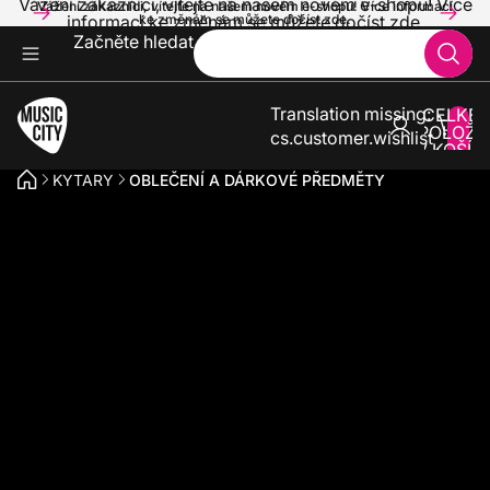
Vážení zákazníci, vítejte na našem novém e-shopu! Více
Vážení zákazníci, vítejte na našem novém e-shopu! Více informací
informací ke změnám se můžete dočíst zde.
ke změnám se můžete dočíst zde.
Začněte hledat
Translation missing:
CELKE
POLOŽE
cs.customer.wishlist
V KOŠÍK
0
KYTARY
OBLEČENÍ A DÁRKOVÉ PŘEDMĚTY