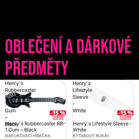
Oblečení a dárkové
předměty
Henry`s
Henry`s
Rubbercaster
Lifestyle
RB-
Sleeve
1
-
Gum
White
–
Henry`s Rubbercaster RB-
Henry`s Lifestyle Sleeve -
Black
1 Gum – Black
White
NAFUKOVACÍ HRAČKA
KYTAROVÝ RUKÁV