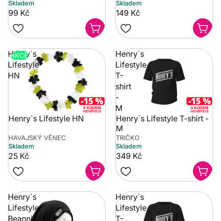
Skladem
Skladem
99 Kč
149 Kč
Henry`s
Henry`s
AKCE
Lifestyle
Lifestyle
HN
T-
shirt
-
M
Henry`s Lifestyle HN
Henry`s Lifestyle T-shirt -
M
HAVAJSKÝ VĚNEC
TRIČKO
Skladem
Skladem
25 Kč
349 Kč
Henry`s
Henry`s
Lifestyle
Lifestyle
Beannie
T-