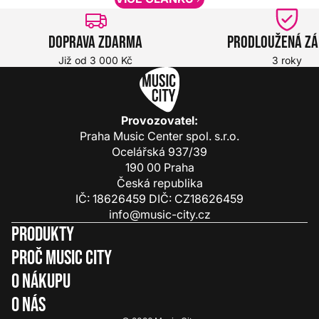
Doprava zdarma
Prodloužená z
Již od 3 000 Kč
3 roky
Provozovatel:
Praha Music Center spol. s.r.o.
Ocelářská 937/39
190 00 Praha
Česká republika
IČ: 18626459 DIČ: CZ18626459
info@music-city.cz
Produkty
Proč Music City
O nákupu
O nás