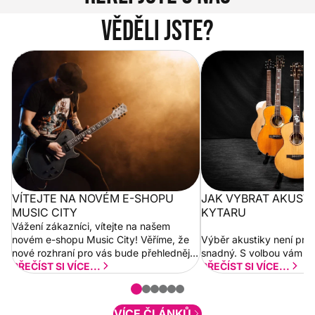
Věděli jste?
Vítejte na novém e-shopu Music
Jak vybrat akustickou
City
VÍTEJTE NA NOVÉM E-SHOPU
JAK VYBRAT AKUST
MUSIC CITY
KYTARU
Vážení zákazníci, vítejte na našem
novém e-shopu Music City! Věříme, že
Výběr akustiky není pro
nové rozhraní pro vás bude přehlednější
snadný. S volbou vám p
a rychlejší. Postupně budeme přidávat
PŘEČÍST SI VÍCE...
PŘEČÍST SI VÍCE...
nové funkcionality a vylepšovat stávající
obsah. Váš názor nás...
VÍCE ČLÁNKŮ