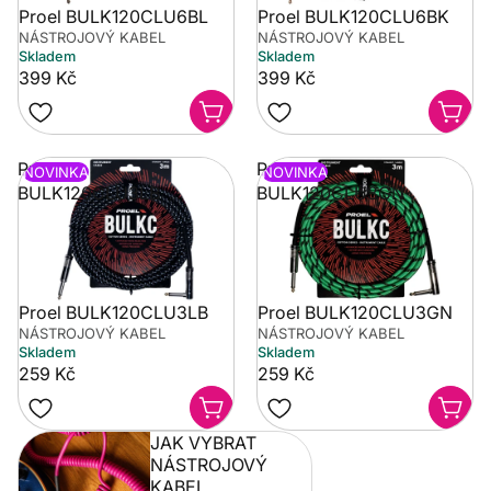
Proel BULK120CLU6BL
Proel BULK120CLU6BK
NÁSTROJOVÝ KABEL
NÁSTROJOVÝ KABEL
Skladem
Skladem
399 Kč
399 Kč
Proel
Proel
NOVINKA
NOVINKA
BULK120CLU3LB
BULK120CLU3GN
Proel BULK120CLU3LB
Proel BULK120CLU3GN
NÁSTROJOVÝ KABEL
NÁSTROJOVÝ KABEL
Skladem
Skladem
259 Kč
259 Kč
JAK VYBRAT
NÁSTROJOVÝ
KABEL