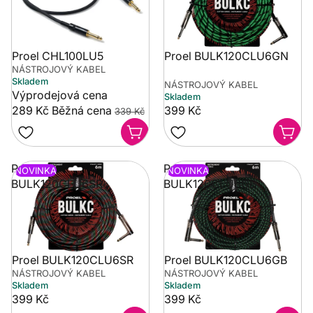
Proel CHL100LU5
Proel BULK120CLU6GN
NÁSTROJOVÝ KABEL
Skladem
NÁSTROJOVÝ KABEL
Výprodejová cena
Skladem
289 Kč
Běžná cena
399 Kč
339 Kč
Proel
Proel
NOVINKA
NOVINKA
BULK120CLU6SR
BULK120CLU6GB
Proel BULK120CLU6SR
Proel BULK120CLU6GB
NÁSTROJOVÝ KABEL
NÁSTROJOVÝ KABEL
Skladem
Skladem
399 Kč
399 Kč