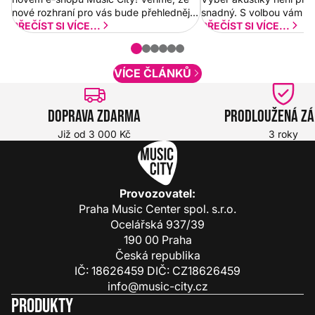
nové rozhraní pro vás bude přehlednější
snadný. S volbou vám p
a rychlejší. Postupně budeme přidávat
PŘEČÍST SI VÍCE...
PŘEČÍST SI VÍCE...
nové funkcionality a vylepšovat stávající
obsah. Váš názor nás...
VÍCE ČLÁNKŮ
Doprava zdarma
Prodloužená z
Již od 3 000 Kč
3 roky
Provozovatel:
Praha Music Center spol. s.r.o.
Ocelářská 937/39
190 00 Praha
Česká republika
IČ: 18626459 DIČ: CZ18626459
info@music-city.cz
Produkty