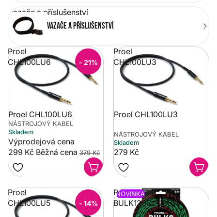
Vazače a příslušenství
Vazače a příslušenství
Proel
Proel
CHL100LU6
CHL100LU3
- 21%
Proel CHL100LU6
Proel CHL100LU3
NÁSTROJOVÝ KABEL
Skladem
NÁSTROJOVÝ KABEL
Výprodejová cena
Skladem
299 Kč
Běžná cena
279 Kč
379 Kč
Proel
Proel
NOVINKA
CHL100LU5
BULK120CLU6GN
- 14%