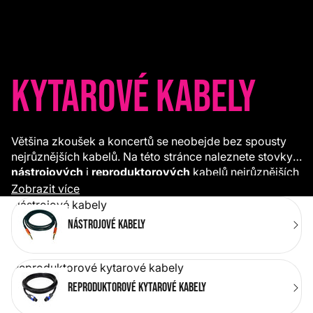
Kytarové kabely
Většina zkoušek a koncertů se neobejde bez spousty
nejrůznějších kabelů. Na této stránce naleznete stovky
nástrojových
i
reproduktorových
kabelů nejrůznějších
délek a konektorů. Pro snadnější manipulaci
Zobrazit více
doporučujeme dokoupit barevné
vazače
.
Nástrojové kabely
Nástrojové kabely
Reproduktorové kytarové kabely
Reproduktorové kytarové kabely