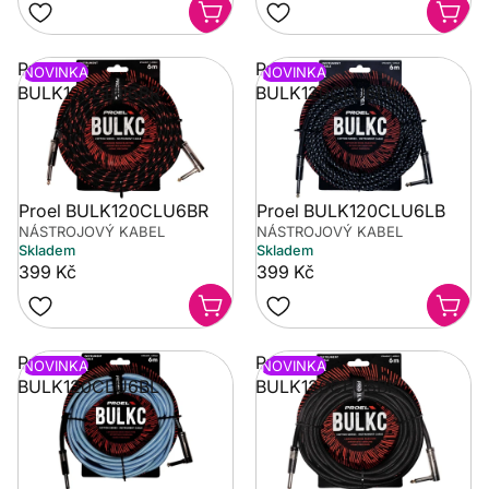
Proel
Proel
NOVINKA
NOVINKA
BULK120CLU6BR
BULK120CLU6LB
Proel BULK120CLU6BR
Proel BULK120CLU6LB
NÁSTROJOVÝ KABEL
NÁSTROJOVÝ KABEL
Skladem
Skladem
399 Kč
399 Kč
Proel
Proel
NOVINKA
NOVINKA
BULK120CLU6BL
BULK120CLU6BK