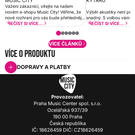
MUSIC CITY
KYTARU
Vážení zákazníci, vítejte na našem
novém e-shopu Music City! Věříme, že
Výběr akustiky není pro
nové rozhraní pro vás bude přehlednější
snadný. S volbou vám p
a rychlejší. Postupně budeme přidávat
PŘEČÍST SI VÍCE...
PŘEČÍST SI VÍCE...
nové funkcionality a vylepšovat stávající
obsah. Váš názor nás...
VÍCE ČLÁNKŮ
Více o produktu
DOPRAVY A PLATBY
Provozovatel:
Praha Music Center spol. s.r.o.
Ocelářská 937/39
190 00 Praha
Česká republika
IČ: 18626459 DIČ: CZ18626459