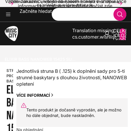
Vážení zákazníci, vítejte na našem novém e-shopu! Více
Vážení zákazníci, vítejte na našem novém e-shopu! Více informací
informací ke změnám se můžete dočíst zde.
ke změnám se můžete dočíst zde.
Začněte hledat
Translation missing:
CELKE
POLOŽE
cs.customer.wishlist
V KOŠÍK
0
BASKYTARY
STRUNY PRO BASKYTARY
VÍCESTRUNNÉ A OSTATNÍ SADY PRO BASKYTARU
ELIXIR BASS NANOWEB 15425 SUPER LIGHT B 125
STRUNY
Jednotlivá struna B ( .125) k doplnění sady pro 5-ti
PRO
strunné baskytary s dlouhou životností, NANOWEB
BASKYTARU
opletení
ELIXIR
VÍCE INFORMACÍ
BASS
Tento produkt je dočasně vyprodán, ale je možno
NANOWEB
ho dále objednat, bude naskladněn.
15425
Na objednání