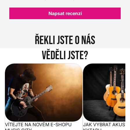
Napsat recenzi
Řekli jste o nás
Věděli jste?
Vítejte na novém e-shopu Music
Jak vybrat akustickou
City
VÍTEJTE NA NOVÉM E-SHOPU
JAK VYBRAT AKUST