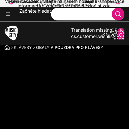
Vážení zákazníci, vítejte na našem novém e-shopu! Více
Vážení zákazníci, vítejte na našem novém e-shopu! Více informací
informací ke změnám se můžete dočíst zde.
ke změnám se můžete dočíst zde.
Začněte hledat
Translation missing:
CELKE
POLOŽE
cs.customer.wishlist
V KOŠÍK
0
KLÁVESY
OBALY A POUZDRA PRO KLÁVESY