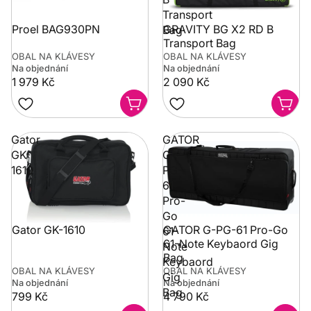
Transport
Proel BAG930PN
GRAVITY BG X2 RD B
Bag
Transport Bag
OBAL NA KLÁVESY
OBAL NA KLÁVESY
Na objednání
Na objednání
1 979 Kč
2 090 Kč
Gator
GATOR
GK-
G-
1610
PG-
61
Pro-
Go
Gator GK-1610
GATOR G-PG-61 Pro-Go
61-
61-Note Keybaord Gig
Note
Bag
Keybaord
OBAL NA KLÁVESY
OBAL NA KLÁVESY
Gig
Na objednání
Na objednání
Bag
799 Kč
4 790 Kč