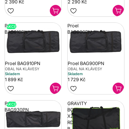
2 390 Kč
2 290 Kč
Proel
Proel
AKCE
BAG910PN
BAG900PN
Proel BAG910PN
Proel BAG900PN
OBAL NA KLÁVESY
OBAL NA KLÁVESY
Skladem
Skladem
1 899 Kč
1 729 Kč
Proel
GRAVITY
AKCE
BAG930PN
BG
X2
RD
B