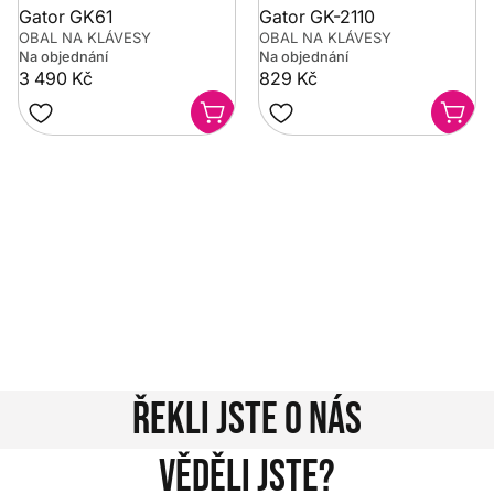
Gator GK61
Gator GK-2110
OBAL NA KLÁVESY
OBAL NA KLÁVESY
Na objednání
Na objednání
3 490 Kč
829 Kč
Potřebujete poradit?
Rozumíme tomu, že vybrat hudební nástroj není vždy
jednoduché. Napište nám na info@music-city.cz nebo
nám zavolejte.
Jsme tu pro vás!
Kontakty
Řekli jste o nás
Věděli jste?