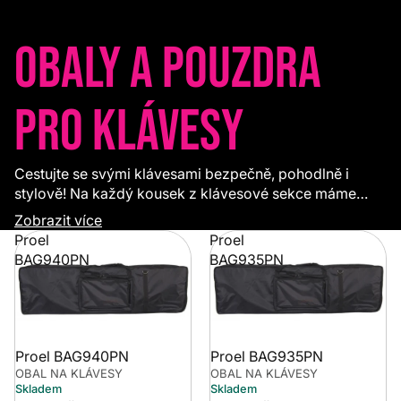
Obaly a pouzdra
pro klávesy
Cestujte se svými klávesami bezpečně, pohodlně i
stylově! Na každý kousek z klávesové sekce máme
slušivý kabát – pevné a odolné pouzdro, které je
Zobrazit více
spolehlivě ochrání před úrazem, a to nejen na cestách.
Proel
Proel
Vše v různých barvách i materiálech, v tradičním
BAG940PN
BAG935PN
provedení i ve stylu poslední módy. Na větší kousky
pořiďte obal s kolečky, budou se hodit.
Proel BAG940PN
Proel BAG935PN
OBAL NA KLÁVESY
OBAL NA KLÁVESY
Skladem
Skladem