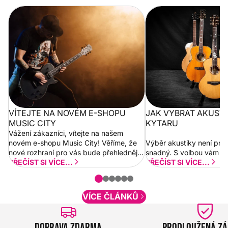
Vítejte na novém e-shopu Music
Jak vybrat akustickou
City
VÍTEJTE NA NOVÉM E-SHOPU
JAK VYBRAT AKUST
MUSIC CITY
KYTARU
Vážení zákazníci, vítejte na našem
novém e-shopu Music City! Věříme, že
Výběr akustiky není pro
nové rozhraní pro vás bude přehlednější
snadný. S volbou vám p
a rychlejší. Postupně budeme přidávat
PŘEČÍST SI VÍCE...
PŘEČÍST SI VÍCE...
nové funkcionality a vylepšovat stávající
obsah. Váš názor nás...
VÍCE ČLÁNKŮ
Doprava zdarma
Prodloužená z