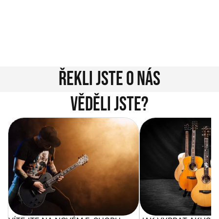
nám zavolejte.
Jsme tu pro vás!
Kontakty
Řekli jste o nás
Věděli jste?
Vítejte na novém e-shopu Music
Jak vybrat akustickou
City