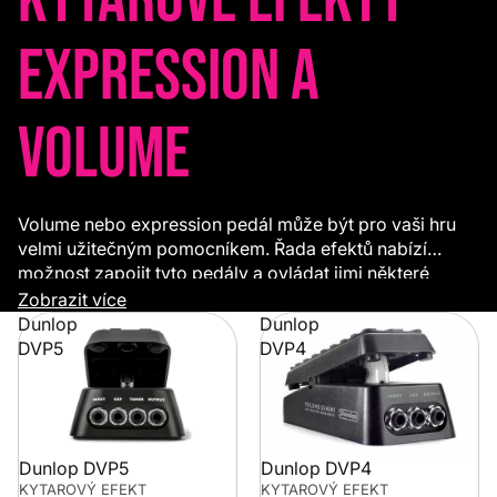
Expression a
volume
Volume nebo expression pedál může být pro vaši hru
velmi užitečným pomocníkem. Řada efektů nabízí
možnost zapojit tyto pedály a ovládat jimi některé
parametry. Tímto způsobem můžete nohou plynule
Zobrazit více
korigovat například míru nebo čas zpoždění delaye či
Dunlop
Dunlop
ovládat hlasitost kytary.
DVP5
DVP4
Dunlop DVP5
Dunlop DVP4
KYTAROVÝ EFEKT
KYTAROVÝ EFEKT