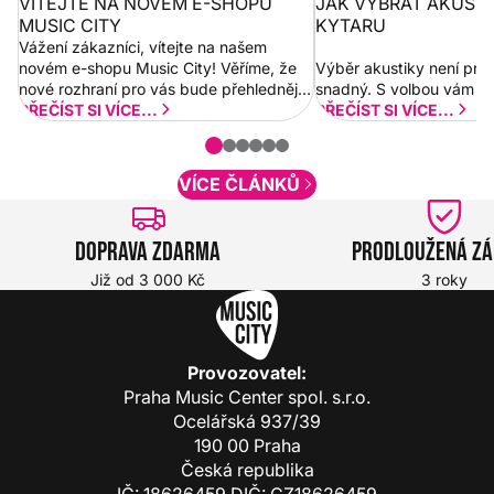
VÍTEJTE NA NOVÉM E-SHOPU
JAK VYBRAT AKUST
MUSIC CITY
KYTARU
Vážení zákazníci, vítejte na našem
novém e-shopu Music City! Věříme, že
Výběr akustiky není pro
nové rozhraní pro vás bude přehlednější
snadný. S volbou vám p
a rychlejší. Postupně budeme přidávat
PŘEČÍST SI VÍCE...
PŘEČÍST SI VÍCE...
nové funkcionality a vylepšovat stávající
obsah. Váš názor nás...
VÍCE ČLÁNKŮ
Doprava zdarma
Prodloužená z
Již od 3 000 Kč
3 roky
Provozovatel:
Praha Music Center spol. s.r.o.
Ocelářská 937/39
190 00 Praha
Česká republika
IČ: 18626459 DIČ: CZ18626459