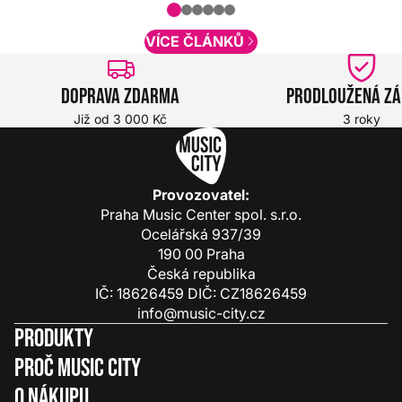
obsah. Váš názor nás...
VÍCE ČLÁNKŮ
Doprava zdarma
Prodloužená z
Již od 3 000 Kč
3 roky
Provozovatel:
Praha Music Center spol. s.r.o.
Ocelářská 937/39
190 00 Praha
Česká republika
IČ: 18626459 DIČ: CZ18626459
info@music-city.cz
Produkty
Proč Music City
O nákupu