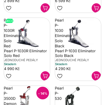
2 899 Kč
6 599 Kč
Pearl
Pearl
AKCE
P-
P-
1030R
1030
Eliminator
Eliminator
Solo
Solo
Red
Black
Pearl P-1030R Eliminator
Pearl P-1030 Eliminator
Solo Red
Solo Black
JEDNODUCHÉ PEDÁLY
JEDNODUCHÉ PEDÁLY
Skladem
Skladem
4 990 Kč
4 290 Kč
Pearl
Pearl
P-
P-
- 14%
3500D
530
Demon