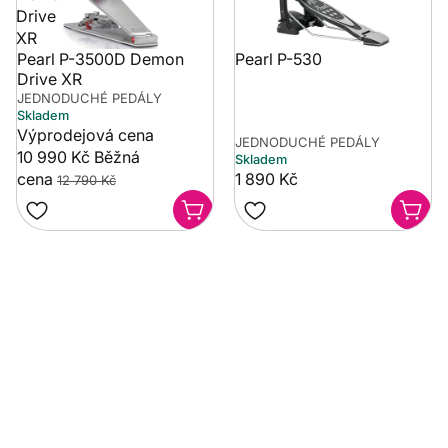
Drive
XR
Pearl P-3500D Demon
Pearl P-530
Drive XR
JEDNODUCHÉ PEDÁLY
Skladem
Výprodejová cena
JEDNODUCHÉ PEDÁLY
10 990 Kč
Běžná
Skladem
cena
1 890 Kč
12 790 Kč
Potřebujete poradit?
Rozumíme tomu, že vybrat hudební nástroj není vždy
jednoduché. Napište nám na info@music-city.cz nebo
nám zavolejte.
Jsme tu pro vás!
Kontakty