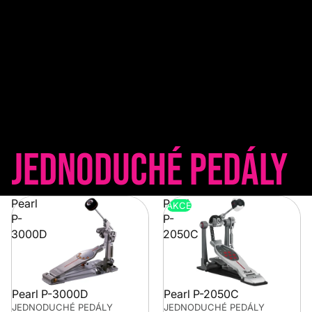
Jednoduché pedály
Pearl
Pearl
AKCE
P-
P-
3000D
2050C
Pearl P-3000D
Pearl P-2050C
JEDNODUCHÉ PEDÁLY
JEDNODUCHÉ PEDÁLY