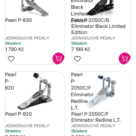
Eliminator
Black
Limited
Pearl P-830
Pearl P-2050C/B
Edition
Eliminator Black Limited
Edition
JEDNODUCHÉ PEDÁLY
JEDNODUCHÉ PEDÁLY
Skladem
Skladem
1 790 Kč
7 199 Kč
Pearl
Pearl
P-
P-
920
2050C/F
Eliminator
Redline
L.T.
Pearl P-920
Pearl P-2050C/F
Eliminator Redline L.T.
JEDNODUCHÉ PEDÁLY
JEDNODUCHÉ PEDÁLY
Skladem
Skladem