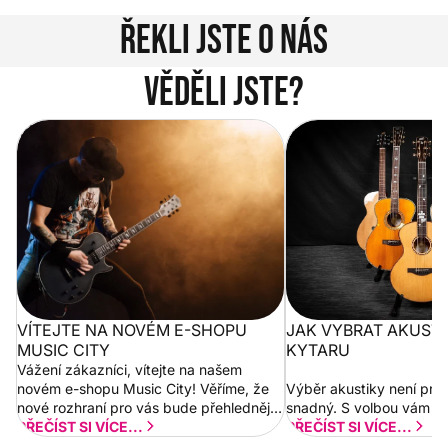
Řekli jste o nás
Věděli jste?
Vítejte na novém e-shopu Music
Jak vybrat akustickou
City
VÍTEJTE NA NOVÉM E-SHOPU
JAK VYBRAT AKUST
MUSIC CITY
KYTARU
Vážení zákazníci, vítejte na našem
novém e-shopu Music City! Věříme, že
Výběr akustiky není pro
nové rozhraní pro vás bude přehlednější
snadný. S volbou vám p
a rychlejší. Postupně budeme přidávat
PŘEČÍST SI VÍCE...
PŘEČÍST SI VÍCE...
nové funkcionality a vylepšovat stávající