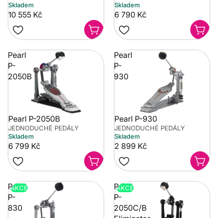
Skladem
Skladem
10 555 Kč
6 790 Kč
Pearl
Pearl
P-
P-
2050B
930
Pearl P-2050B
Pearl P-930
JEDNODUCHÉ PEDÁLY
JEDNODUCHÉ PEDÁLY
Skladem
Skladem
6 799 Kč
2 899 Kč
Pearl
Pearl
AKCE
AKCE
P-
P-
830
2050C/B