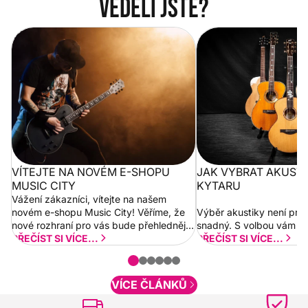
Věděli jste?
Vítejte na novém e-shopu Music
Jak vybrat akustickou
City
VÍTEJTE NA NOVÉM E-SHOPU
JAK VYBRAT AKUST
MUSIC CITY
KYTARU
Vážení zákazníci, vítejte na našem
novém e-shopu Music City! Věříme, že
Výběr akustiky není pro
nové rozhraní pro vás bude přehlednější
snadný. S volbou vám p
a rychlejší. Postupně budeme přidávat
PŘEČÍST SI VÍCE...
PŘEČÍST SI VÍCE...
nové funkcionality a vylepšovat stávající
obsah. Váš názor nás...
VÍCE ČLÁNKŮ