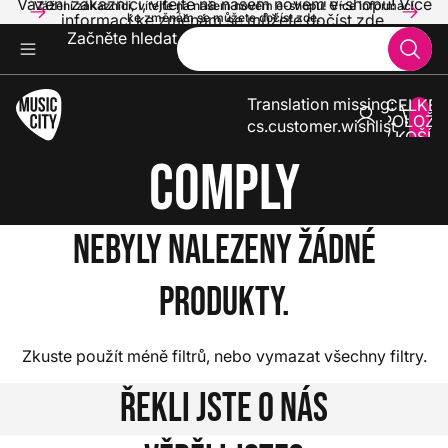
Vážení zákazníci, vítejte na našem novém e-shopu! Více
Vážení zákazníci, vítejte na našem novém e-shopu! Více informací
informací ke změnám se můžete dočíst zde.
ke změnám se můžete dočíst zde.
Začněte hledat
Translation missing:
CELKE
POLOŽE
cs.customer.wishlist
V KOŠÍK
0
Comply
Nebyly nalezeny žádné
produkty.
Zkuste použít méně filtrů, nebo
vymazat všechny filtry
.
Řekli jste o nás