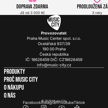
Doprava zdarma
Prodloužená z
Již od 3 000 Kč
3 roky
Provozovatel:
Praha Music Center spol. s.r.o.
Ocelářská 937/39
190 00 Praha
Česká republika
IČ: 18626459 DIČ: CZ18626459
info@music-city.cz
Produkty
Proč Music City
O nákupu
O nás
© 2026
Music City
Facebook
Instagram
Youtube
Tiktok