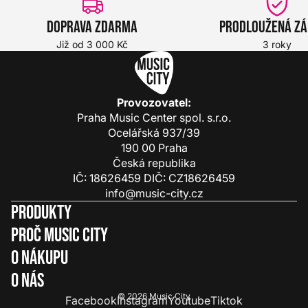
Doprava zdarma
Prodloužená z
Již od 3 000 Kč
3 roky
Provozovatel:
Praha Music Center spol. s.r.o.
Ocelářská 937/39
190 00 Praha
Česká republika
IČ: 18626459 DIČ: CZ18626459
info@music-city.cz
Produkty
Proč Music City
O nákupu
O nás
© 2026
Music City
Facebook
Instagram
Youtube
Tiktok