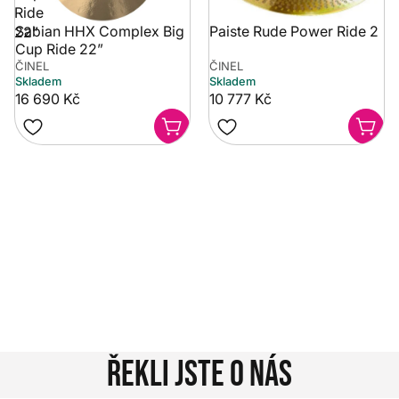
Ride
Sabian HHX Complex Big
Paiste Rude Power Ride 2
22”
Cup Ride 22”
ČINEL
ČINEL
Skladem
Skladem
16 690 Kč
10 777 Kč
Potřebujete poradit?
Rozumíme tomu, že vybrat hudební nástroj není vždy
jednoduché. Napište nám na info@music-city.cz nebo
nám zavolejte.
Jsme tu pro vás!
Kontakty
Řekli jste o nás