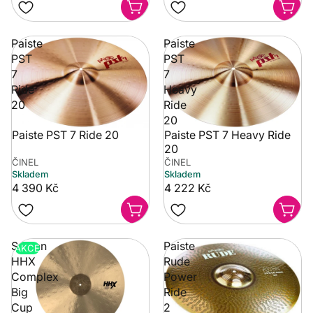
Paiste
Paiste
PST
PST
7
7
Ride
Heavy
20
Ride
20
Paiste PST 7 Ride 20
Paiste PST 7 Heavy Ride
20
ČINEL
ČINEL
Skladem
Skladem
4 390 Kč
4 222 Kč
Sabian
Paiste
AKCE
HHX
Rude
Complex
Power
Big
Ride
Cup
2