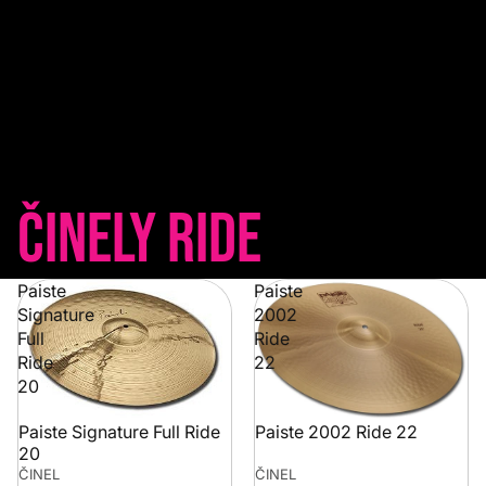
Činely Ride
Paiste
Paiste
Signature
2002
Full
Ride
Ride
22
20
Paiste Signature Full Ride
Paiste 2002 Ride 22
20
ČINEL
ČINEL