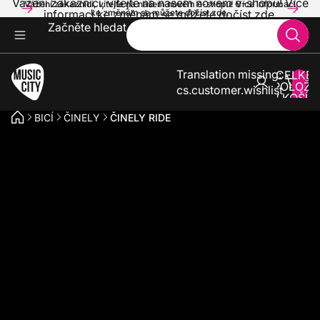
Vážení zákazníci, vítejte na našem novém e-shopu! Více
Vážení zákazníci, vítejte na našem novém e-shopu! Více informací
informací ke změnám se můžete dočíst zde.
ke změnám se můžete dočíst zde.
Začněte hledat
Translation missing:
CELKE
POLOŽE
cs.customer.wishlist
V KOŠÍK
0
BICÍ
ČINELY
ČINELY RIDE