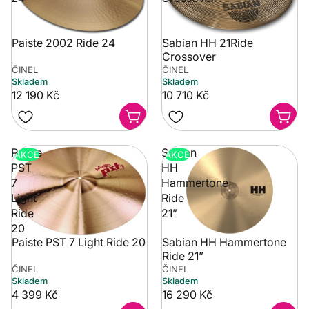
Paiste 2002 Ride 24
Sabian HH 21Ride
Crossover
ČINEL
ČINEL
Skladem
Skladem
12 190 Kč
10 710 Kč
Paiste
Sabian
AKCE
AKCE
PST
HH
7
Hammertone
Light
Ride
Ride
21”
20
Paiste PST 7 Light Ride 20
Sabian HH Hammertone
Ride 21”
ČINEL
ČINEL
Skladem
Skladem
4 399 Kč
16 290 Kč