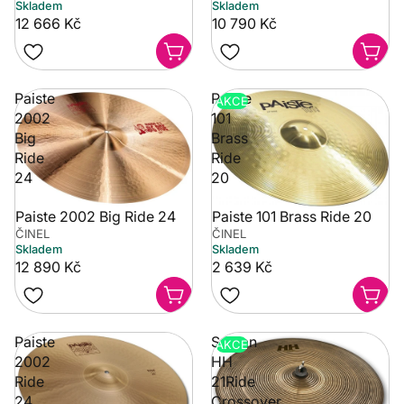
Skladem
Skladem
12 666 Kč
10 790 Kč
Paiste
Paiste
AKCE
2002
101
Big
Brass
Ride
Ride
24
20
Paiste 2002 Big Ride 24
Paiste 101 Brass Ride 20
ČINEL
ČINEL
Skladem
Skladem
12 890 Kč
2 639 Kč
Paiste
Sabian
AKCE
2002
HH
Ride
21Ride
24
Crossover