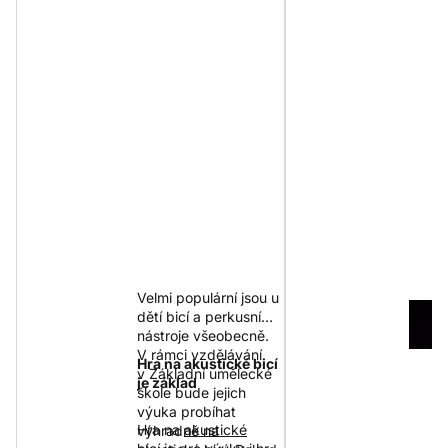
Velmi populární jsou u
dětí bicí a perkusní
nástroje všeobecně.
V rámci vzdělávání
Hra na akustické bicí
v Základní umělecké
je základ
škole bude jejich
výuka probíhat
Hra na
akustické
výhradně na