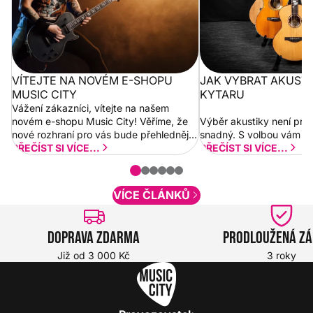
VÍTEJTE NA NOVÉM E-SHOPU
JAK VYBRAT AKUST
MUSIC CITY
KYTARU
Vážení zákazníci, vítejte na našem
novém e-shopu Music City! Věříme, že
Výběr akustiky není pro
nové rozhraní pro vás bude přehlednější
snadný. S volbou vám p
a rychlejší. Postupně budeme přidávat
PŘEČÍST SI VÍCE...
PŘEČÍST SI VÍCE...
nové funkcionality a vylepšovat stávající
obsah. Váš názor nás...
VÍCE ČLÁNKŮ
Doprava zdarma
Prodloužená z
Již od 3 000 Kč
3 roky