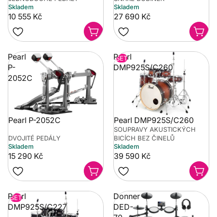
Skladem
Skladem
10 555 Kč
27 690 Kč
Pearl
Pearl
SET
P-
DMP925S/C260
2052C
Pearl P-2052C
Pearl DMP925S/C260
SOUPRAVY AKUSTICKÝCH
DVOJITÉ PEDÁLY
BICÍCH BEZ ČINELŮ
Skladem
Skladem
15 290 Kč
39 590 Kč
Pearl
Donner
SET
DMP925S/C227
DED-