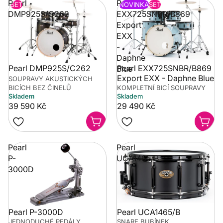
Pearl
Pearl
SET
NOVINKA
SET
DMP925S/C262
EXX725SNBR/B869
Export
EXX
-
Daphne
Pearl DMP925S/C262
Pearl EXX725SNBR/B869
Blue
Export EXX - Daphne Blue
SOUPRAVY AKUSTICKÝCH
BICÍCH BEZ ČINELŮ
KOMPLETNÍ BICÍ SOUPRAVY
Skladem
Skladem
39 590 Kč
29 490 Kč
Pearl
Pearl
P-
UCA1465/B
3000D
Pearl P-3000D
Pearl UCA1465/B
JEDNODUCHÉ PEDÁLY
SNARE BUBÍNEK