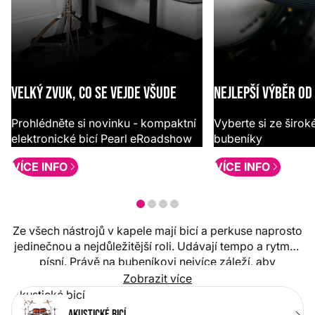
Velký zvuk, co se vejde všude
NEJLEPŠÍ VÝBĚR OD
Prohlédněte si novinku - kompaktní
Vyberte si ze širok
elektronické bicí Pearl eRoadshow
bubeníky
VÍCE INFO
VÍCE INFO
Ze všech nástrojů v kapele mají bicí a perkuse naprosto
jedinečnou a nejdůležitější roli. Udávají tempo a rytmus
písní. Právě na bubeníkovi nejvíce záleží, aby
posluchač hudbu skutečně dokázal cítit. Je to výzva,
Zobrazit více
ovšem zábavná a obohacující. Pokud jste se rozhodli ji
Akustické bicí
přijmout, v tomto oddělení naleznete vše, co k tomu
Akustické bicí