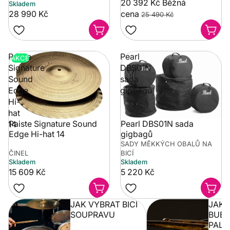
20 392 Kč
Běžná
Skladem
28 990 Kč
cena
25 490 Kč
Paiste
Pearl
AKCE
Signature
DBS01N
Sound
sada
Edge
gigbagů
Hi-
hat
Paiste Signature Sound
Pearl DBS01N sada
14
Edge Hi-hat 14
gigbagů
SADY MĚKKÝCH OBALŮ NA
ČINEL
BICÍ
Skladem
Skladem
15 609 Kč
5 220 Kč
JAK VYBRAT BICÍ
JAK 
SOUPRAVU
BUBE
PALI