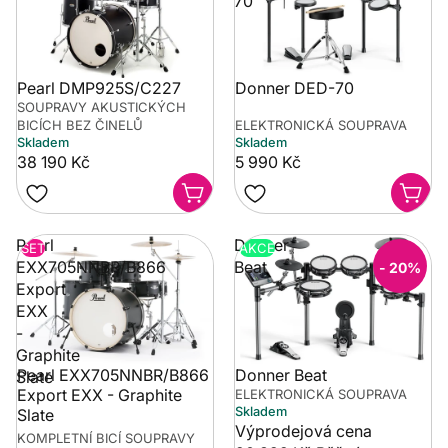
70
Pearl DMP925S/C227
Donner DED-70
SOUPRAVY AKUSTICKÝCH
BICÍCH BEZ ČINELŮ
ELEKTRONICKÁ SOUPRAVA
Skladem
Skladem
38 190 Kč
5 990 Kč
Pearl
Donner
SET
AKCE
EXX705NNBR/B866
Beat
- 20%
Export
EXX
-
Graphite
Pearl EXX705NNBR/B866
Donner Beat
Slate
Export EXX - Graphite
ELEKTRONICKÁ SOUPRAVA
Skladem
Slate
Výprodejová cena
KOMPLETNÍ BICÍ SOUPRAVY