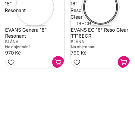
18”
16"
Resonant
Reso
Clear
TT16ECR
EVANS Genera 18”
EVANS EC 16" Reso Clear
Resonant
TT16ECR
BLÁNA
BLÁNA
Na objednání
Na objednání
970 Kč
790 Kč
Potřebujete poradit?
Rozumíme tomu, že vybrat hudební nástroj není vždy
jednoduché. Napište nám na info@music-city.cz nebo
nám zavolejte.
Jsme tu pro vás!
Kontakty