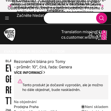
Vážení zákazníci, v souvislosti se spuštěním nového e-
Vážení zákazníci, v souvislosti se spuštěním nového e-shopu
shopu dochází ke ZPOŽDĚNÍ VYŘÍZENÍ VAŠICH
dochází ke ZPOŽDĚNÍ VYŘÍZENÍ VAŠICH OBJEDNÁVEK (včetně
OBJEDNÁVEK (včetně osobních odběrů). Prosíme o
osobních odběrů). Prosíme o trpělivost a omlouváme se za
komplikace.
trpělivost a omlouváme se za komplikace.
Začněte hledat
Translation missing:
CELKE
POLOŽE
cs.customer.wishlist
V KOŠÍK
0
BICÍ
BLÁNY
REZONANČNÍ BLÁNY PRO TOMY
EVANS GENERA RESONANT TT10GR
BLÁNA
Rezonanční blána pro Tomy
EVANS
- průměr: 10", čirá, řada: Genera
VÍCE INFORMACÍ
GENERA
Tento produkt je dočasně vyprodán, ale je možno
RESONANT
ho dále objednat, bude naskladněn.
TT10GR
Na objednání
Není skladem
Prodejna Praha
ZNAČKA:
SKU: