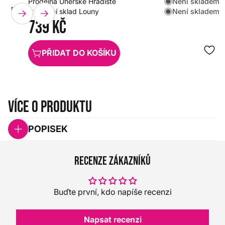
Není skladem
Prodejna Uherské Hradiště
EVANS
HX0000000069991
Není skladem
Centrální sklad Louny
739 Kč
PŘIDAT DO KOŠÍKU
Více o produktu
POPISEK
Recenze zákazníků
Buďte první, kdo napíše recenzi
Napsat recenzi