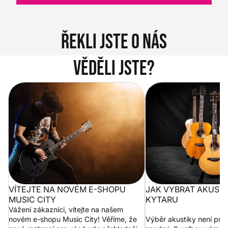
Řekli jste o nás
Věděli jste?
Vítejte na novém e-shopu Music
Jak vybrat akustickou
City
VÍTEJTE NA NOVÉM E-SHOPU
JAK VYBRAT AKUST
MUSIC CITY
KYTARU
Vážení zákazníci, vítejte na našem
novém e-shopu Music City! Věříme, že
Výběr akustiky není pro