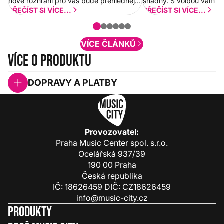
nové rozhraní pro vás bude přehlednější
snadný. S volbou vám p
a rychlejší. Postupně budeme přidávat
PŘEČÍST SI VÍCE...
PŘEČÍST SI VÍCE...
nové funkcionality a vylepšovat stávající
obsah. Váš názor nás...
VÍCE ČLÁNKŮ
Více o produktu
DOPRAVY A PLATBY
Provozovatel:
Praha Music Center spol. s.r.o.
Ocelářská 937/39
190 00 Praha
Česká republika
IČ: 18626459 DIČ: CZ18626459
info@music-city.cz
Produkty