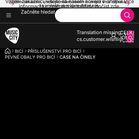
Vážení zákazníci, vítejte na našem novém e-shopu! Více
Vážení zákazníci, vítejte na našem novém e-shopu! Více informací
informací ke změnám se můžete dočíst zde.
ke změnám se můžete dočíst zde.
Začněte hledat
Translation missing:
CELKE
POLOŽE
cs.customer.wishlist
V KOŠÍK
0
BICÍ
PŘÍSLUŠENSTVÍ PRO BICÍ
PEVNÉ OBALY PRO BICÍ
CASE NA ČINELY