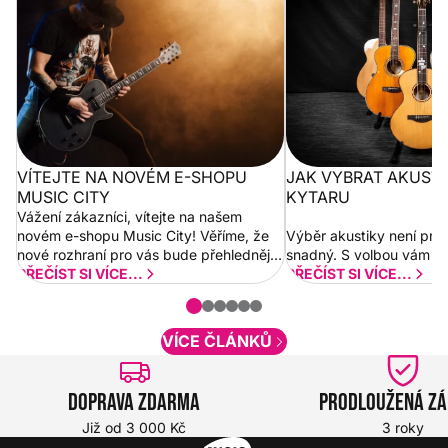
City
VÍTEJTE NA NOVÉM E-SHOPU
JAK VYBRAT AKUST
MUSIC CITY
KYTARU
Vážení zákazníci, vítejte na našem
novém e-shopu Music City! Věříme, že
Výběr akustiky není pro
nové rozhraní pro vás bude přehlednější
snadný. S volbou vám p
a rychlejší. Postupně budeme přidávat
PŘEČÍST SI VÍCE...
PŘEČÍST SI VÍCE...
nové funkcionality a vylepšovat stávající
obsah. Váš názor nás...
VÍCE ČLÁNKŮ
Doprava zdarma
Prodloužená z
Již od 3 000 Kč
3 roky