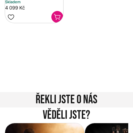
Skladem
4 099 Kč
Potřebujete poradit?
Rozumíme tomu, že vybrat hudební nástroj není vždy
jednoduché. Napište nám na info@music-city.cz nebo
nám zavolejte.
Jsme tu pro vás!
Kontakty
Řekli jste o nás
Věděli jste?
Vítejte na novém e-shopu Music
Jak vybrat akustickou