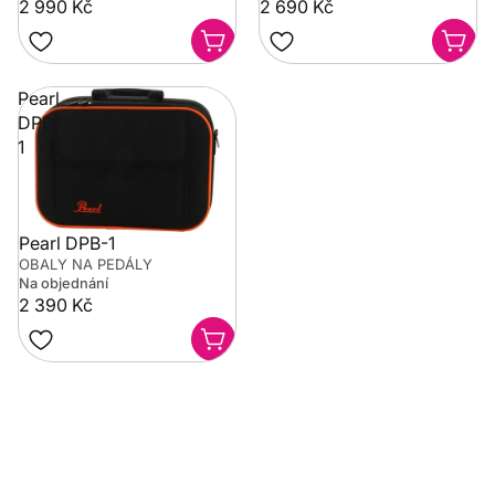
2 990 Kč
2 690 Kč
Pearl
DPB-
1
Pearl DPB-1
OBALY NA PEDÁLY
Na objednání
2 390 Kč
Potřebujete poradit?
Rozumíme tomu, že vybrat hudební nástroj není vždy
jednoduché. Napište nám na info@music-city.cz nebo
nám zavolejte.