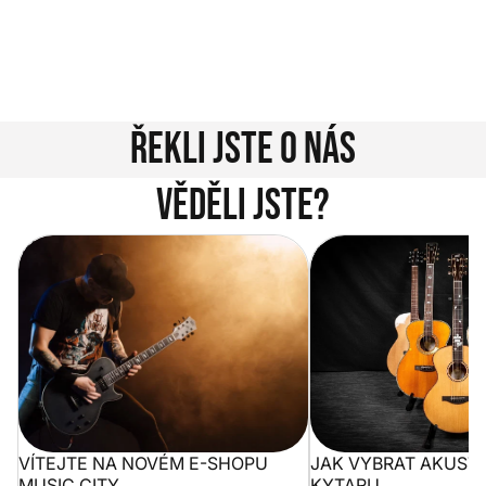
Jsme tu pro vás!
Kontakty
Řekli jste o nás
Věděli jste?
Vítejte na novém e-shopu Music
Jak vybrat akustickou
City
VÍTEJTE NA NOVÉM E-SHOPU
JAK VYBRAT AKUST
MUSIC CITY
KYTARU