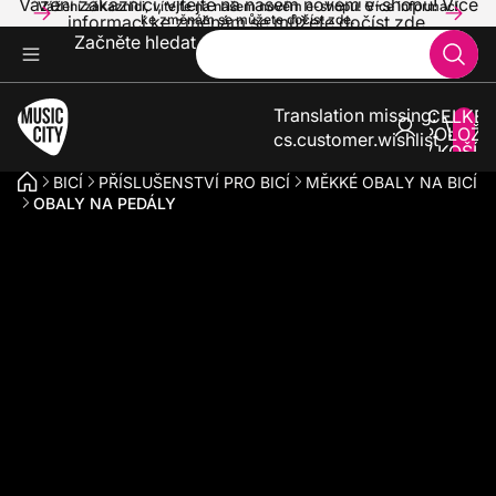
Vážení zákazníci, vítejte na našem novém e-shopu! Více
Vážení zákazníci, vítejte na našem novém e-shopu! Více informací
informací ke změnám se můžete dočíst zde.
ke změnám se můžete dočíst zde.
Začněte hledat
Translation missing:
CELKE
POLOŽE
cs.customer.wishlist
V KOŠÍK
0
BICÍ
PŘÍSLUŠENSTVÍ PRO BICÍ
MĚKKÉ OBALY NA BICÍ
OBALY NA PEDÁLY