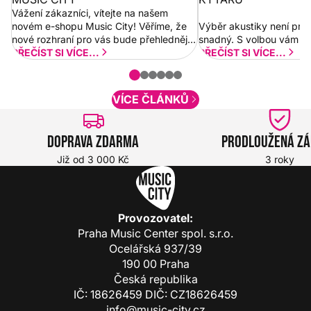
Vážení zákazníci, vítejte na našem
novém e-shopu Music City! Věříme, že
Výběr akustiky není pro
nové rozhraní pro vás bude přehlednější
snadný. S volbou vám p
a rychlejší. Postupně budeme přidávat
PŘEČÍST SI VÍCE...
PŘEČÍST SI VÍCE...
nové funkcionality a vylepšovat stávající
obsah. Váš názor nás...
VÍCE ČLÁNKŮ
Doprava zdarma
Prodloužená z
Již od 3 000 Kč
3 roky
Provozovatel:
Praha Music Center spol. s.r.o.
Ocelářská 937/39
190 00 Praha
Česká republika
IČ: 18626459 DIČ: CZ18626459
info@music-city.cz