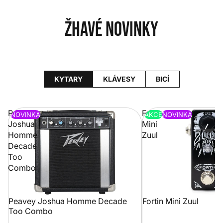
Žhavé novinky
KYTARY
KLÁVESY
BICÍ
Peavey
Fortin
NOVINKA
AKCE
NOVINKA
Joshua
Mini
Homme
Zuul
Decade
Too
Combo
Peavey Joshua Homme Decade
Fortin Mini Zuul
Too Combo