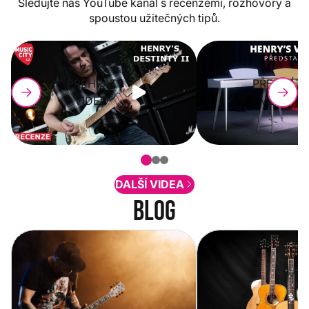
Sledujte náš YouTube kanál s recenzemi, rozhovory a
spoustou užitečných tipů.
PŘEHRÁT
PŘEHRÁT
VIDEO
VIDEO
DALŠÍ VIDEA
Blog
Vítejte na novém e-shopu Music
Jak vybrat akustickou
City