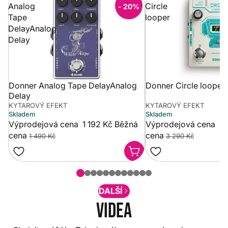
Analog
Circle
- 20%
Tape
looper
DelayAnalog
Delay
Donner Analog Tape DelayAnalog
Donner Circle looper
Delay
KYTAROVÝ EFEKT
KYTAROVÝ EFEKT
Skladem
Skladem
Výprodejová cena
1 192 Kč
Běžná
Výprodejová cena
2 
cena
cena
1 490 Kč
3 290 Kč
DALŠÍ
Videa