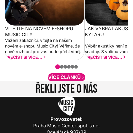
VÍTEJTE NA NOVÉM E-SHOPU
JAK VYBRAT AKUST
MUSIC CITY
KYTARU
Vážení zákazníci, vítejte na našem
novém e-shopu Music City! Věříme, že
Výběr akustiky není pro
nové rozhraní pro vás bude přehlednější
snadný. S volbou vám p
a rychlejší. Postupně budeme přidávat
PŘEČÍST SI VÍCE...
PŘEČÍST SI VÍCE...
nové funkcionality a vylepšovat stávající
obsah. Váš názor nás...
VÍCE ČLÁNKŮ
Řekli jste o nás
Provozovatel:
Praha Music Center spol. s.r.o.
Ocelářská 937/39