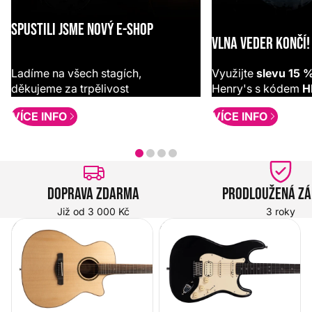
SPUSTILI JSME NOVÝ E-SHOP
VLNA VEDER KONČÍ!
Ladíme na všech stagích,
Využijte
slevu 15 
děkujeme za trpělivost
Henry's s kódem
H
VÍCE INFO
VÍCE INFO
Doprava zdarma
Prodloužená z
Již od 3 000 Kč
3 roky
Akustické kytary
Elektrické kytary