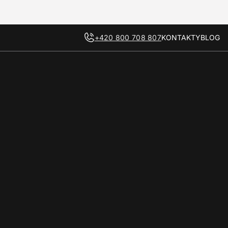
+420 800 708 807
KONTAKTY
BLOG