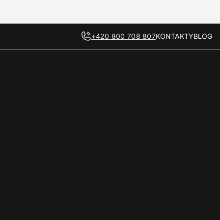
+420 800 708 807
KONTAKTY
BLOG