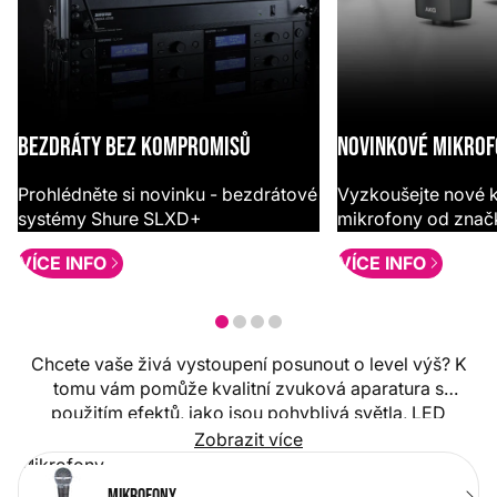
Bezdráty bez kompromisů
Novinkové mikrof
Prohlédněte si novinku - bezdrátové
Vyzkoušejte nové 
systémy Shure SLXD+
mikrofony od zna
VÍCE INFO
VÍCE INFO
Chcete vaše živá vystoupení posunout o level výš? K
tomu vám pomůže kvalitní zvuková aparatura s
použitím efektů, jako jsou pohyblivá světla, LED
reflektory, blindery a výrobníky mlhy. Každý umělec
Zobrazit více
zároveň touží po tom, aby mohl svým posluchačům
Mikrofony
nabídnout kvalitní nahrávky a k tomu je zapotřebí
Mikrofony