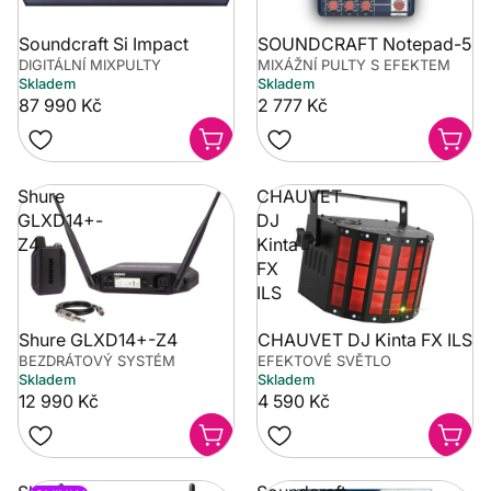
Soundcraft Si Impact
SOUNDCRAFT Notepad-5
DIGITÁLNÍ MIXPULTY
MIXÁŽNÍ PULTY S EFEKTEM
Skladem
Skladem
87 990 Kč
2 777 Kč
Shure
CHAUVET
GLXD14+-
DJ
Z4
Kinta
FX
ILS
Shure GLXD14+-Z4
CHAUVET DJ Kinta FX ILS
BEZDRÁTOVÝ SYSTÉM
EFEKTOVÉ SVĚTLO
Skladem
Skladem
12 990 Kč
4 590 Kč