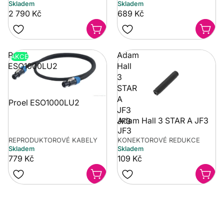
Skladem
Skladem
2 790 Kč
689 Kč
Proel
Adam
AKCE
ESO1000LU2
Hall
3
STAR
A
Proel ESO1000LU2
JF3
Adam Hall 3 STAR A JF3
JF3
JF3
REPRODUKTOROVÉ KABELY
KONEKTOROVÉ REDUKCE
Skladem
Skladem
779 Kč
109 Kč
Potřebujete poradit?
Rozumíme tomu, že vybrat hudební nástroj není vždy