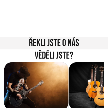
jednoduché. Napište nám na info@music-city.cz nebo
nám zavolejte.
Jsme tu pro vás!
Kontakty
Řekli jste o nás
Věděli jste?
Vítejte na novém e-shopu Music
Jak vybrat akustickou
City