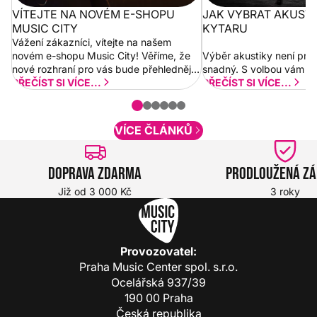
VÍTEJTE NA NOVÉM E-SHOPU
JAK VYBRAT AKUST
MUSIC CITY
KYTARU
Vážení zákazníci, vítejte na našem
novém e-shopu Music City! Věříme, že
Výběr akustiky není pro
nové rozhraní pro vás bude přehlednější
snadný. S volbou vám p
a rychlejší. Postupně budeme přidávat
PŘEČÍST SI VÍCE...
PŘEČÍST SI VÍCE...
nové funkcionality a vylepšovat stávající
obsah. Váš názor nás...
VÍCE ČLÁNKŮ
Doprava zdarma
Prodloužená z
Již od 3 000 Kč
3 roky
Provozovatel:
Praha Music Center spol. s.r.o.
Ocelářská 937/39
190 00 Praha
Česká republika