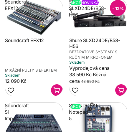
Soundcraft
Shure
AKCE
NOVINKA
EFX12
SLXD24DE/B58-
- 12%
H56
Shure SLXD24DE/B58-
Soundcraft EFX12
H56
BEZDRÁTOVÉ SYSTÉMY S
RUČNÍM MIKROFONEM
Skladem
Výprodejová cena
MIXÁŽNÍ PULTY S EFEKTEM
38 590 Kč
Běžná
Skladem
12 090 Kč
cena
43 990 Kč
Soundcraft
SOUNDCRAFT
AKCE
Si
Notepad-
Impact
5