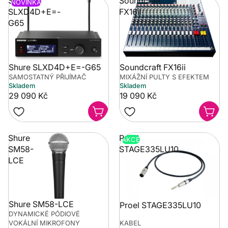
Shure
Soundcraft
NOVINKA
SLXD4D+E=-
FX16ii
G65
Shure SLXD4D+E=-G65
Soundcraft FX16ii
SAMOSTATNÝ PŘIJÍMAČ
MIXÁŽNÍ PULTY S EFEKTEM
Skladem
Skladem
29 090 Kč
19 090 Kč
Shure
Proel
AKCE
SM58-
STAGE335LU10
LCE
Shure SM58-LCE
Proel STAGE335LU10
DYNAMICKÉ PÓDIOVÉ
VOKÁLNÍ MIKROFONY
KABEL