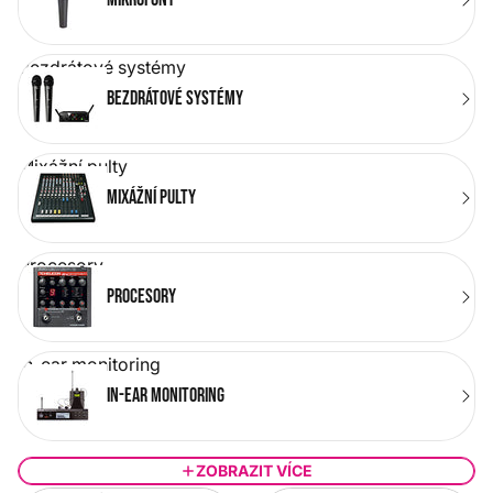
patřičné studiové vybavení. V tomto oddělení naleznete
vše potřebné k dosažení vašich hudebních cílů na pódiu
nebo ve studiu. Mikrofony, reproboxy a zesilovače,
Bezdrátové systémy
mixážní pulty, pohyblivá světla, blindery, DMX pulty a
Bezdrátové systémy
veškerou další ozvučovací a osvětlovací techniku.
Pomůžeme vám vybavit domácí či profesionální
nahrávací studio, a to včetně softwarového vybavení
Mixážní pulty
vašeho počítače. Nabízíme výběr produktů od
Mixážní pulty
renomovaných výrobců.
Procesory
Procesory
In-ear monitoring
In-ear monitoring
ZOBRAZIT VÍCE