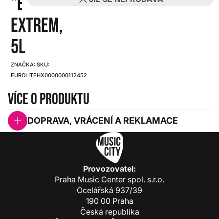
"E"
EXTREM,
5L
ZNAČKA:
SKU:
EUROLITE
HX0000000112452
Více o produktu
DOPRAVA, VRÁCENÍ A REKLAMACE
Provozovatel:
Praha Music Center spol. s.r.o.
Ocelářská 937/39
190 00 Praha
Česká republika