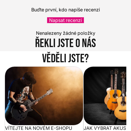
Buďte první, kdo napíše recenzi
Napsat recenzi
Nenalezeny žádné položky
Řekli jste o nás
Věděli jste?
Vítejte na novém e-shopu Music
Jak vybrat akustickou
City
VÍTEJTE NA NOVÉM E-SHOPU
JAK VYBRAT AKUST