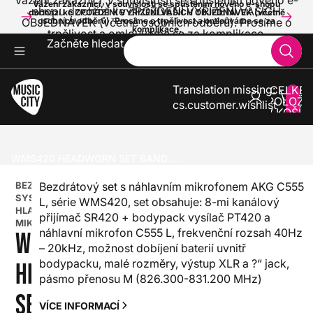
Vážení zákazníci, v souvislosti se spuštěním nového e-
Vážení zákazníci, v souvislosti se spuštěním nového e-shopu
shopu dochází ke ZPOŽDĚNÍ VYŘÍZENÍ VAŠICH
dochází ke ZPOŽDĚNÍ VYŘÍZENÍ VAŠICH OBJEDNÁVEK (včetně
OBJEDNÁVEK (včetně osobních odběrů). Prosíme o
osobních odběrů). Prosíme o trpělivost a omlouváme se za
komplikace.
trpělivost a omlouváme se za komplikace.
Začněte hledat
Translation missing:
CELKE
POLOŽE
cs.customer.wishlist
V KOŠÍK
0
ZVUK A SVĚTLA
BEZDRÁTOVÉ SYSTÉMY
BEZDRÁTOVÉ SYSTÉMY S HLAVOVÝM MIKROFONEM
WMS420 HEADWORN SET BAND M (826.300-831.200 MHZ) A STOCK
BEZDRÁTOVÉ
Bezdrátový set s náhlavním mikrofonem AKG C555
SYSTÉMY S
L, série WMS420, set obsahuje: 8-mi kanálový
HLAVOVÝM
přijímač SR420 + bodypack vysílač PT420 a
MIKROFONEM
náhlavní mikrofon C555 L, frekvenční rozsah 40Hz
WMS420
– 20kHz, možnost dobíjení baterií uvnitř
bodypacku, malé rozměry, výstup XLR a ?“ jack,
HEADWORN
pásmo přenosu M (826.300-831.200 MHz)
SET BAND
VÍCE INFORMACÍ