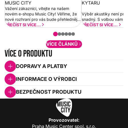
MUSIC CITY
KYTARU
Vážení zákazníci, vítejte na našem
novém e-shopu Music City! Věříme, že
Výběr akustiky není pro
nové rozhraní pro vás bude přehlednější
snadný. S volbou vám p
a rychlejší. Postupně budeme přidávat
PŘEČÍST SI VÍCE...
PŘEČÍST SI VÍCE...
nové funkcionality a vylepšovat stávající
obsah. Váš názor nás...
VÍCE ČLÁNKŮ
Více o produktu
DOPRAVY A PLATBY
INFORMACE O VÝROBCI
BEZPEČNOST PRODUKTU
Provozovatel:
Praha Music Center spol. s.r.o.