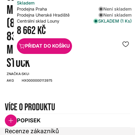
Skladem
M
Není skladem
Prodejna Praha
Není skladem
Prodejna Uherské Hradiště
(826.300-
SKLADEM (1 Ks)
Centrální sklad Louny
8 662 Kč
831.200
MHZ) A
PŘIDAT DO KOŠÍKU
STOCK
ZNAČKA:
SKU:
AKG
HX0000000113975
Více o produktu
POPISEK
Recenze zákazníků