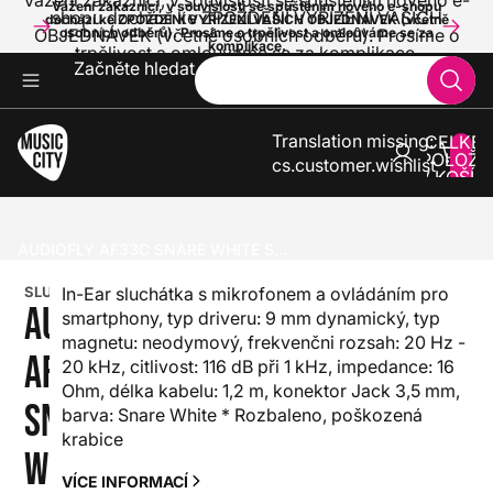
Vážení zákazníci, v souvislosti se spuštěním nového e-
Vážení zákazníci, v souvislosti se spuštěním nového e-shopu
shopu dochází ke ZPOŽDĚNÍ VYŘÍZENÍ VAŠICH
dochází ke ZPOŽDĚNÍ VYŘÍZENÍ VAŠICH OBJEDNÁVEK (včetně
OBJEDNÁVEK (včetně osobních odběrů). Prosíme o
osobních odběrů). Prosíme o trpělivost a omlouváme se za
komplikace.
trpělivost a omlouváme se za komplikace.
Začněte hledat
Translation missing:
CELKE
POLOŽE
cs.customer.wishlist
V KOŠÍK
0
SLUCHÁTKA
SLUCHÁTKA DO UŠÍ A PRO IN-EAR MONITORING
AUDIOFLY AF33C SNARE WHITE SLUCHÁTKA
SLUCHÁTKA
In-Ear sluchátka s mikrofonem a ovládáním pro
AUDIOFLY
smartphony, typ driveru: 9 mm dynamický, typ
magnetu: neodymový, frekvenčni rozsah: 20 Hz -
AF33C
20 kHz, citlivost: 116 dB při 1 kHz, impedance: 16
Ohm, délka kabelu: 1,2 m, konektor Jack 3,5 mm,
SNARE
barva: Snare White * Rozbaleno, poškozená
krabice
WHITE
VÍCE INFORMACÍ