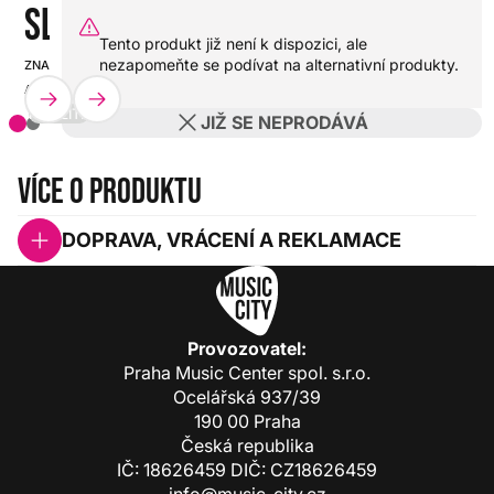
SLUCHÁTKA
Tento produkt již není k dispozici, ale
nezapomeňte se podívat na alternativní produkty.
ZNAČKA:
SKU:
AUDIOFLY
HX0000000111123
POUŽITÉ
JIŽ SE NEPRODÁVÁ
Více o produktu
DOPRAVA, VRÁCENÍ A REKLAMACE
Provozovatel:
Praha Music Center spol. s.r.o.
Ocelářská 937/39
190 00 Praha
Česká republika
IČ: 18626459 DIČ: CZ18626459
info@music-city.cz