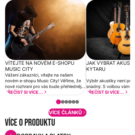
Vítejte na novém e-shopu Music
Jak vybrat akustickou
City
VÍTEJTE NA NOVÉM E-SHOPU
JAK VYBRAT AKUST
MUSIC CITY
KYTARU
Vážení zákazníci, vítejte na našem
novém e-shopu Music City! Věříme, že
Výběr akustiky není pro
nové rozhraní pro vás bude přehlednější
snadný. S volbou vám p
a rychlejší. Postupně budeme přidávat
PŘEČÍST SI VÍCE...
PŘEČÍST SI VÍCE...
nové funkcionality a vylepšovat stávající
obsah. Váš názor nás...
VÍCE ČLÁNKŮ
Více o produktu