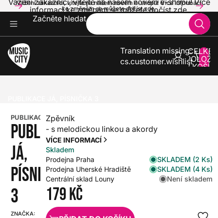
Vážení zákazníci, vítejte na našem novém e-shopu! Více
Vážení zákazníci, vítejte na našem novém e-shopu! Více informací
informací ke změnám se můžete dočíst zde.
ke změnám se můžete dočíst zde.
Začněte hledat
Translation missing:
CELKE
POLOŽE
cs.customer.wishlist
V KOŠÍK
0
KLASIKA
ZPĚVNÍKY A UČEBNICE PRO KLASICKÉ NÁSTROJE
PUBLIKACE JÁ, PÍSNIČKA 3
PUBLIKACE
Zpěvník
PUBLIKACE
- s melodickou linkou a akordy
VÍCE INFORMACÍ
JÁ,
Skladem
SKLADEM (2 Ks)
Prodejna Praha
PÍSNIČKA
SKLADEM (4 Ks)
Prodejna Uherské Hradiště
Není skladem
Centrální sklad Louny
179 Kč
3
ZNAČKA:
SKU: