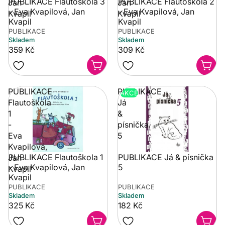
PUBLIKACE Flautoškola 3
PUBLIKACE Flautoškola 2
Jan
Jan
- Eva Kvapilová, Jan
- Eva Kvapilová, Jan
Kvapil
Kvapil
Kvapil
Kvapil
PUBLIKACE
PUBLIKACE
Skladem
Skladem
359 Kč
309 Kč
PUBLIKACE
PUBLIKACE
AKCE
Flautoškola
Já
1
&
-
písnička
Eva
5
Kvapilová,
PUBLIKACE Flautoškola 1
PUBLIKACE Já & písnička
Jan
- Eva Kvapilová, Jan
5
Kvapil
Kvapil
PUBLIKACE
PUBLIKACE
Skladem
Skladem
325 Kč
182 Kč