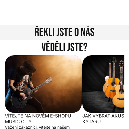
Jsme tu pro vás!
Kontakty
Řekli jste o nás
Věděli jste?
Vítejte na novém e-shopu Music
Jak vybrat akustickou
City
VÍTEJTE NA NOVÉM E-SHOPU
JAK VYBRAT AKUST
MUSIC CITY
KYTARU
Vážení zákazníci, vítejte na našem