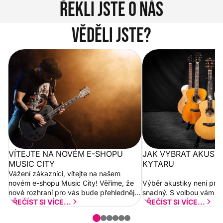
Řekli jste o nás
Věděli jste?
Vítejte na novém e-shopu Music
Jak vybrat akustickou
City
VÍTEJTE NA NOVÉM E-SHOPU
JAK VYBRAT AKUST
MUSIC CITY
KYTARU
Vážení zákazníci, vítejte na našem
novém e-shopu Music City! Věříme, že
Výběr akustiky není pro
nové rozhraní pro vás bude přehlednější
snadný. S volbou vám p
a rychlejší. Postupně budeme přidávat
PŘEČÍST SI VÍCE...
PŘEČÍST SI VÍCE...
nové funkcionality a vylepšovat stávající
obsah. Váš názor nás...