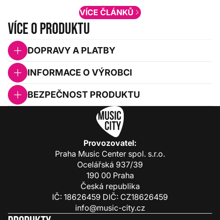
VÍCE ČLÁNKŮ
Více o produktu
DOPRAVY A PLATBY
INFORMACE O VÝROBCI
BEZPEČNOST PRODUKTU
Provozovatel:
Praha Music Center spol. s.r.o.
Ocelářská 937/39
190 00 Praha
Česká republika
IČ: 18626459 DIČ: CZ18626459
info@music-city.cz