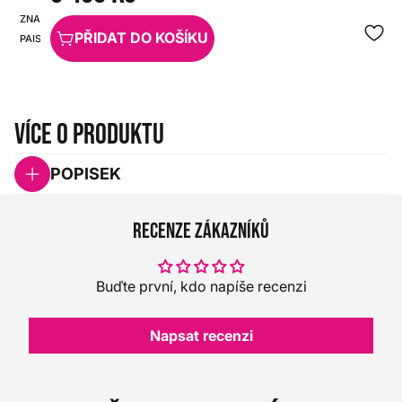
ZNAČKA:
SKU:
PŘIDAT DO KOŠÍKU
PAISTE
HX0000000031247
Více o produktu
POPISEK
Recenze zákazníků
Buďte první, kdo napíše recenzi
Napsat recenzi